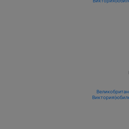
Виктория(юбил
Великобритани
Виктория(юбиле