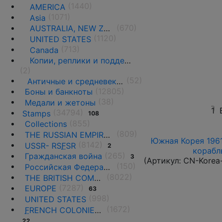
(1440)
AMERICA
(1071)
Asia
(670)
AUSTRALIA, NEW ZEALAND AND OCEANIA
(1120)
UNITED STATES
(713)
Canada
Копии, реплики и подделки
(2)
(52)
Античные и средневековые государства
(12805)
Боны и банкноты
(38)
Медали и жетоны
1
(34794)
Stamps
108
(855)
Collections
(809)
THE RUSSIAN EMPIRE UNTIL 1917.
Южная Корея 1961
(8142)
USSR- RS
F
SR
2
корабль
(265)
Гражданская война
3
(Артикул:
CN-Korea
(150)
Российская Федерация(1992 г.-н.д.)
(8022)
THE BRITISH COMMONWEALTH
(7287)
EUROPE
63
(998)
UNITED STATES
(1672)
F
RENCH COLONIES AND THE TERRITORIES
22