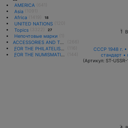
(641)
AMERICA
(1091)
Asia
(1419)
Africa
18
(120)
UNITED NATIONS
(3322)
Topics
27
1
В
(1)
Непочтовые марки
(266)
ACCESSORIES AND THE LITERATURE
(116)
F
OR THE PHILATELISTS
СССР 1948 г. 
(144)
F
OR THE NUMISMATISTS
стандарт • 
(Артикул:
ST-USSR-
4
В