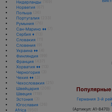
Викт
(169)
Нидерланды
(67)
Норвегия
(36)
Польша
(233)
Португалия
(76)
Румыния
(7)
Сан-Марино ♦♦
(13)
Сербия ♦
(11)
Словакия
(9)
Словения
(4)
Украина ♦♦
(99)
Финляндия
(437)
Франция
(13)
Хорватия ♦♦
(3)
Черногория
(3)
Чехия ♦♦
(25)
Чехословакия
(208)
Швейцария
Популярные 
(119)
Швеция
(3)
Германия 3-й рей
Эстония
(26)
Югославия
(Артикул:
A1-8470
)
(950)
Africa