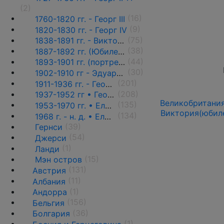
(2)
(16)
1760-1820 гг. - Георг III
(9)
1820-1830 гг. - Георг IV
(75)
1838-1891 гг. - Виктория
(38)
1887-1892 гг. (Юбилейный портрет) ♦♦
(44)
1893-1901 гг. (портрет вдовы) ♦♦
(30)
1902-1910 гг - Эдуард VII ♦♦
(201)
1911-1936 гг. - Георг V ♦♦
(208)
1937-1952 гг • Георг VI
Великобритания
(135)
1953-1970 гг. • Елизавета II
Виктория(юбиле
(134)
1968 г. - н. д. • Елизавета II
(39)
Гернси
(54)
Джерси
(1)
Ланди
(15)
Мэн остров
(131)
Австрия
(11)
Албания
(1)
Андорра
(156)
Бельгия
(36)
Болгария
(1)