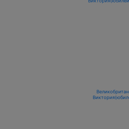
Виктория(юбилей
Великобритани
Виктория(юбил