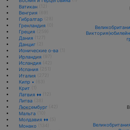
Босния и Герцеговина
(12)
Ватикан
(69)
Венгрия
(28)
Гибралтар
(0)
Гренландия
Великобритания
(259)
Греция
Виктория(юбилейный
(127)
Дания
г
(2)
Данциг
(1)
Ионические о-ва
(97)
Ирландия
(42)
Исландия
(251)
Испания
(272)
Италия
(63)
Кипр •
(1)
Крит
(12)
Латвия ♦♦
(38)
Литва
(42)
Люкс
ембург
В
(10)
Мальта
(5)
Молдавия ♦♦
Великобритания 
(134)
Монако