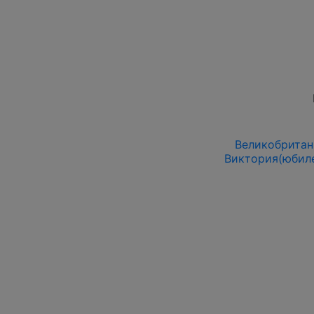
Великобритани
Виктория(юбиле