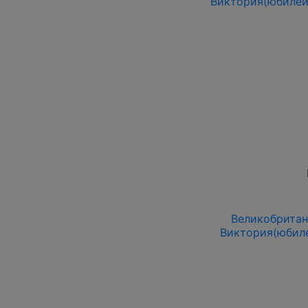
Виктория(юбилей
Великобритани
Виктория(юбиле