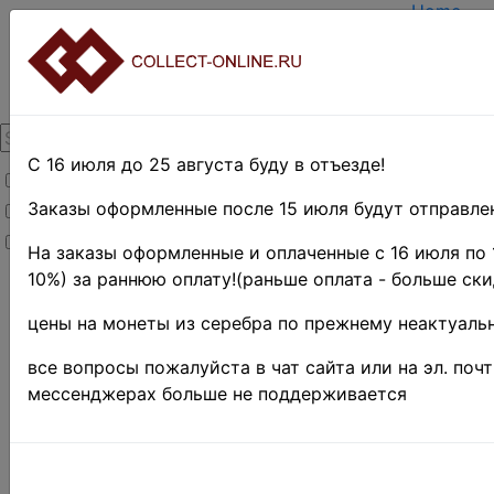
Home
Create a
Login
About Col
Contacts
DELIVER
Payment
С 16 июля до 25 августа буду в отъезде!
Товары со скидкой
Оценка и
TERMS A
Заказы оформленные после 15 июля будут отправлен
Товары в наличии
EASY SE
Новинки
Предвари
На заказы оформленные и оплаченные с 16 июля по 
10%) за раннюю оплату!(раньше оплата - больше ски
Home
»
Нумизматика
»
цены на монеты из серебра по прежнему неактуальн
Coins
»
Иностранные
все вопросы пожалуйста в чат сайта или на эл. поч
монеты
»
мессенджерах больше не поддерживается
Europe
»
Great
Britain
»
1887-
1892 гг.
(Юбилейный
портрет) ♦♦