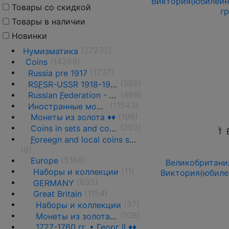
Виктория(юбилейный
Товары со скидкой
гр
Товары в наличии
Новинки
(27232)
Нумизматика
(14389)
Coins
(1737)
Russia pre 1917
(568)
RS
F
SR-USSR 1918-1991
(489)
Russian
F
ederation - 1991 - n.d.
(11543)
Иностранные монеты
(199)
Монеты из золота ♦♦
(202)
Coins in sets and coins collections
1
F
oreegn and local coins sold in by weight
(8)
(5168)
Europe
Великобритания
(11)
Наборы и коллекции
Виктория(юбиле
(635)
GERMANY
(1154)
Great Britain
(37)
Наборы и коллекции
(109)
Монеты из золота ♦♦
1727-1760 гг. • Георг II ♦♦