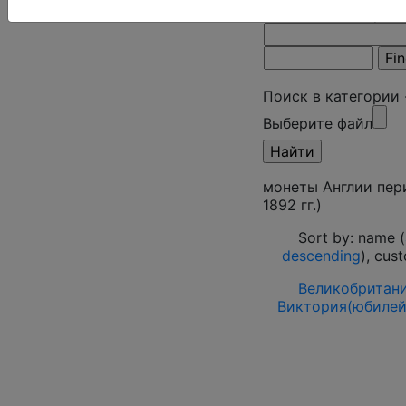
Поиск в категории 
Поиск в категории
Выберите файл
монеты Англии пер
1892 гг.)
Sort by: name (
descending
), cus
Великобритания
Виктория(юбилей