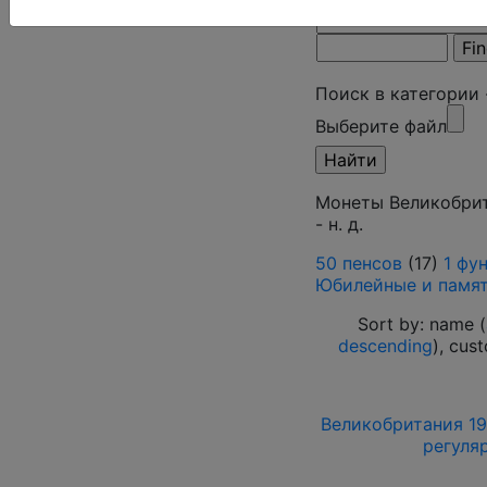
Поиск в категории
Выберите файл
Монеты Великобрита
- н. д.
50 пенсов
(17)
1 фун
Юбилейные и памят
Sort by: name (
descending
), cus
Великобритания 1968
регуля