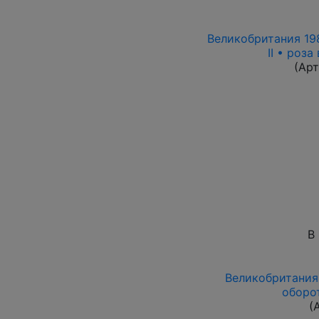
Великобритания 198
II • роз
(Ар
В
Великобритания 1
оборот
(