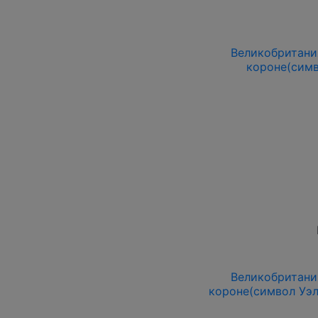
Великобритания
короне(симв
Великобритания
короне(символ Уэл