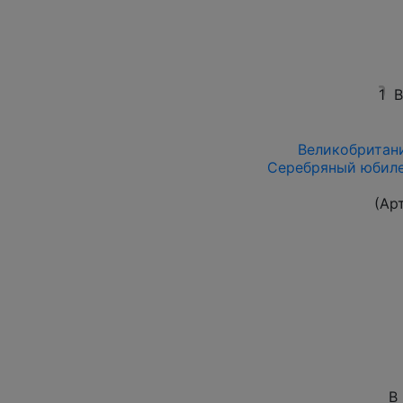
1
В
Великобритани
Серебряный юбилей
(Ар
В