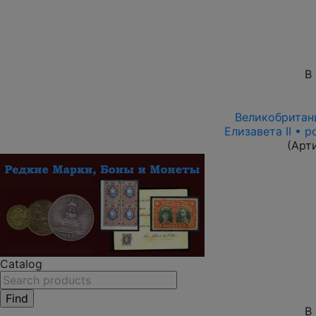
В
Великобритани
Елизавета II • 
(Арт
Catalog
В