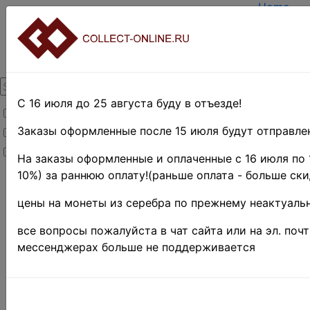
Home
Create a
Login
About Col
Contacts
DELIVER
Payment
С 16 июля до 25 августа буду в отъезде!
Товары со скидкой
Оценка и
TERMS A
Заказы оформленные после 15 июля будут отправлен
Товары в наличии
EASY SE
Новинки
Предвари
На заказы оформленные и оплаченные с 16 июля по 
10%) за раннюю оплату!(раньше оплата - больше ски
Home
»
Нумизматика
»
цены на монеты из серебра по прежнему неактуальн
Coins
»
Иностранные
все вопросы пожалуйста в чат сайта или на эл. поч
монеты
»
мессенджерах больше не поддерживается
Europe
»
Great
Britain
»
1968 г.
- н. д. •
Елизавета II
Поиск в категории 