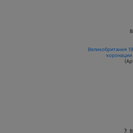
В
Великобритания 19
коронации 
(Ар
7
В