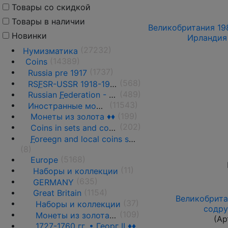
Товары со скидкой
Товары в наличии
Великобритания 198
Новинки
Ирландия 
(27232)
Нумизматика
(14389)
Coins
(1737)
Russia pre 1917
(568)
RS
F
SR-USSR 1918-1991
(489)
Russian
F
ederation - 1991 - n.d.
(11543)
Иностранные монеты
(199)
Монеты из золота ♦♦
(202)
Coins in sets and coins collections
F
oreegn and local coins sold in by weight
(8)
(5168)
Europe
(11)
Наборы и коллекции
(635)
GERMANY
(1154)
Great Britain
Великобритан
(37)
Наборы и коллекции
содру
(109)
Монеты из золота ♦♦
(Ар
1727-1760 гг. • Георг II ♦♦