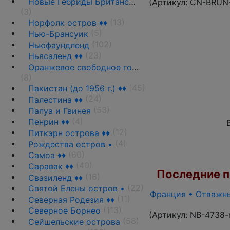
Новые Гебриды Британские
(Артикул:
CN-BRUN
(3)
(13)
Норфолк остров ♦♦
(5)
Нью-Брансуик
(102)
Ньюфаундленд
(23)
Ньясаленд ♦♦
Оранжевое свободное государство
(8)
(45)
Пакистан (до 1956 г.) ♦♦
(24)
Палестина ♦♦
(53)
Папуа и Гвинея
(4)
Пенрин ♦♦
(12)
Питкэрн острова ♦♦
(4)
Рождества остров •
(60)
Самоа ♦♦
(40)
Саравак ♦♦
Последние по
(16)
Свазиленд ♦♦
(22)
Святой Елены остров •
Франция • Отважные
(11)
Северная Родезия ♦♦
(113)
Северное Борнео
(Артикул:
NB-4738-
(58)
Сейшельские острова