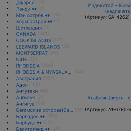
(14)
Джерси
Индокитай • Юньнан
(2)
Ланди ♦♦
(надпечатк
(25)
Мэн остров ♦♦
(Артикул:
SA-4262
)
(1)
Херм остров ♦♦
(5)
Шотландия
(749)
CANADA
(117)
COOK ISLANDS
(26)
LEEWARD ISLANDS
(45)
MONTSERRAT
(12)
NIUE
(290)
RHODESIA
(44)
RHODESIA & NYASALAND
(557)
Австралия
(105)
Аден
(49)
Аитутаки
(21)
Ангилья
Альбомы(листы+па
(66)
Антигуа
(Артикул:
A1-6795-
(29)
Багамские острова(Багамы)
(150)
Барбадос ♦♦
(22)
Барбуда ♦♦
(49)
Басутоленд ♦♦