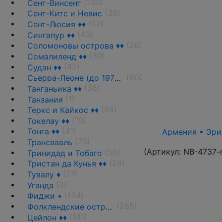
(130)
Сент-Винсент
(38)
Сент-Китс и Невис
(62)
Сент-Люсия ♦♦
(40)
Сингапур ♦♦
(26)
Соломоновы острова ♦♦
(30)
Сомалиленд ♦♦
(42)
Судан ♦♦
(80)
Сьерра-Леоне (до 1970 г.) ♦♦
(38)
Танганьика ♦♦
(1)
Танзания
(94)
Теркс и Кайкос ♦♦
(10)
Токелау ♦♦
(41)
Тонга ♦♦
Армения • Эрив
(73)
Трансвааль
(Артикул:
NB-4737-
(56)
Тринидад и Тобаго
(26)
Тристан да Кунья ♦♦
(21)
Тувалу ♦
(3)
Уганда
(134)
Фиджи •
(268)
Фолклендские острова ♦♦
(141)
Цейлон ♦♦