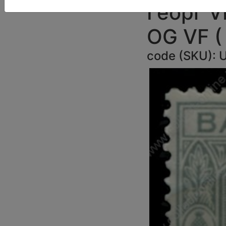
Георг V
OG VF ( 
code (SKU):