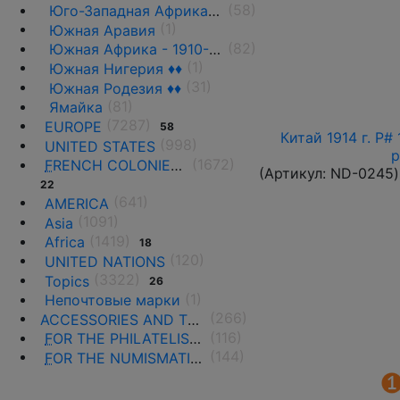
(58)
Юго-Западная Африка ♦♦
(1)
Южная Аравия
(82)
Южная Африка - 1910-1961 гг.
(1)
Южная Нигерия ♦♦
(31)
Южная Родезия ♦♦
(81)
Ямайка
(7287)
EUROPE
58
Китай 1914 г. P#
(998)
UNITED STATES
р
(1672)
F
RENCH COLONIES AND THE TERRITORIES
(Артикул:
ND-0245
)
22
(641)
AMERICA
(1091)
Asia
(1419)
Africa
18
(120)
UNITED NATIONS
(3322)
Topics
26
(1)
Непочтовые марки
(266)
ACCESSORIES AND THE LITERATURE
(116)
F
OR THE PHILATELISTS
(144)
F
OR THE NUMISMATISTS