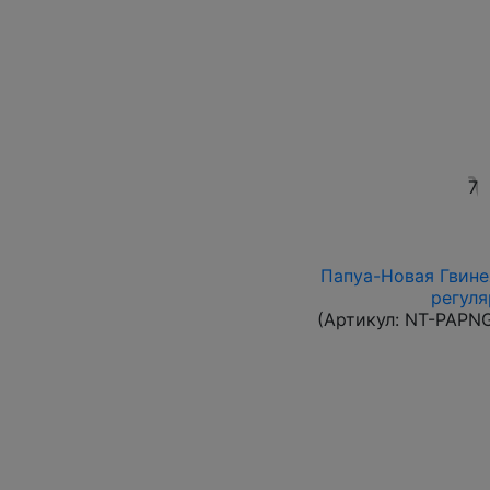
7
Папуа-Новая Гвинея
регуля
(Артикул:
NT-PAPN