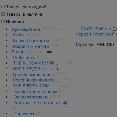
Товары со скидкой
Товары в наличии
Новинки
(27232)
СССР 1946 г. •
С
Нумизматика
первой советской м
(14389)
Coins
(12805)
Боны и банкноты
(Артикул:
A1-6319
)
(38)
Медали и жетоны
(34794)
Stamps
100
(855)
Collections
(809)
THE RUSSIAN EMPIRE UNTIL 1917.
(8142)
USSR- RS
F
SR
2
(265)
Гражданская война
(150)
Российская Федерация(1992 г.-н.д.)
(8022)
THE BRITISH COMMONWEALTH
(65)
Коллекции и наборы
(736)
Великобритания
Британские почтовые офисы за рубежом ♦♦
(5)
(18)
Гернси ♦♦