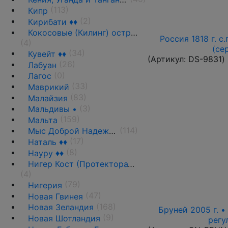
(113)
Кипр
(2)
Кирибати ♦♦
Кокосовые (Килинг) острова ♦♦
Россия 1818 г. с.
(4)
(се
(34)
Кувейт ♦♦
(Артикул:
DS-9831
)
(26)
Лабуан
(0)
Лагос
(33)
Маврикий
(83)
Малайзия
(3)
Мальдивы •
(159)
Мальта
(114)
Мыс Доброй Надежды ♦♦
(17)
Наталь ♦♦
(8)
Науру ♦♦
Нигер Кост (Протекторат побережья Нигера) ♦♦
(4)
(79)
Нигерия
(47)
Новая Гвинея
(168)
Новая Зеландия
Бруней 2005 г. •
(9)
Новая Шотландия
регу