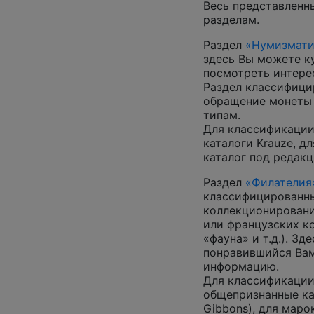
Весь представленн
разделам.
Раздел
«Нумизмати
здесь Вы можете к
посмотреть интер
Раздел классифици
обращение монеты 
типам.
Для классификации
каталоги Krauze, д
каталог под редакц
Раздел
«Филателия
классифицированны
коллекционировани
или французских к
«фауна» и т.д.). З
понравившийся Вам
информацию.
Для классификации
общепризнанные ката
Gibbons), для маро