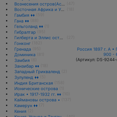
(47)
Вознесения остров(Асенсьон)
(18)
Восточная Африка и Уганда ♦♦
(59)
Гамбия ♦♦
(88)
Гана ♦♦
(1)
Гельголанд ♦♦
(95)
Гибралтар
(27)
Гилберта и Эллис острова ♦♦
(182)
Гонконг
(95)
Гренада
Россия 1897 г. А • 
(81)
900 - 
Доминика
(Артикул:
DS-9244-
(6)
Замбия
(18)
Занзибар ♦♦
(2)
Западный Грикваленд
(5)
Зулуленд ♦♦
(158)
Индия Британская
(1)
Ионические острова
(10)
Ирак • 1917-1932 гг. ♦♦
(137)
Каймановы острова •
(7)
Камерун ♦♦
(2)
Кения
(40)
Кения, Уганда и Танганьика