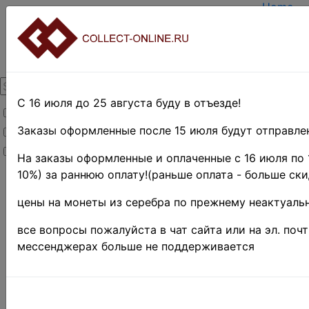
Home
Create a
Login
About Co
Contact
DELIVER
Payment
С 16 июля до 25 августа буду в отъезде!
Товары со скидкой
Оценка 
TERMS 
Заказы оформленные после 15 июля будут отправлен
Товары в наличии
EASY S
Новинки
Предвар
На заказы оформленные и оплаченные с 16 июля по 
10%) за раннюю оплату!(раньше оплата - больше ски
Home
»
Stamps
»
THE BRITISH
цены на монеты из серебра по прежнему неактуальн
COMMONWEALTH
»
Багамские
все вопросы пожалуйста в чат сайта или на эл. поч
острова(Багамы)
мессенджерах больше не поддерживается
Багамы 
Gb# 152