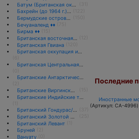
(31)
Батум (Британская оккупация)
(122)
Бахрейн (до 1964 г.) ♦♦
(150)
Бермудские острова(Бермуды) ♦♦
(75)
Бечуаналенд ♦♦
(15)
Бирма ♦♦
(12)
Британская восточная Африка ♦♦
(120)
Британская Гвиана
Британская оккупация итальянских колоний
(6)
Британская Центральная Африка
(0)
Британские Антарктические территории •
Последние по
(2)
(15)
Британские Виргинские о-ва ♦♦
Британские Индийские территории
Иностранные мо
(1)
(Артикул:
CA-4996
)
(37)
Британский Гондурас/Белиз
(25)
Британский Золотой Берег(Голд-Кост) ♦♦
(1)
Британский Левант
(2)
Бруней
(0)
Вануату