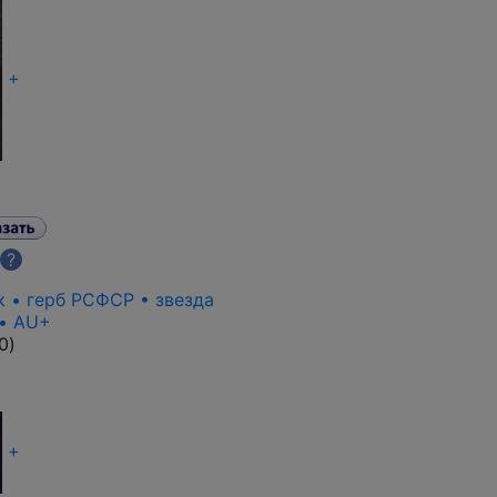
+
?
к • герб РСФСР • звезда
 • AU+
0
)
+