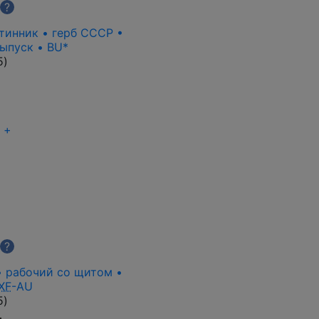
?
лтинник • герб СССР •
ыпуск • BU*
5
)
+
?
 • рабочий со щитом •
XF
-AU
5
)