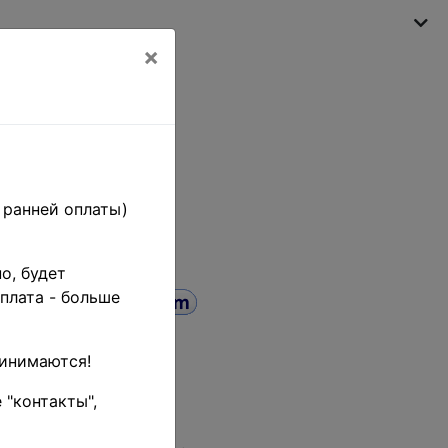
×
Моя корзина
(пусто)
 ранней оплаты)
о, будет
плата - больше
ринимаются!
иск
до
 "контакты",