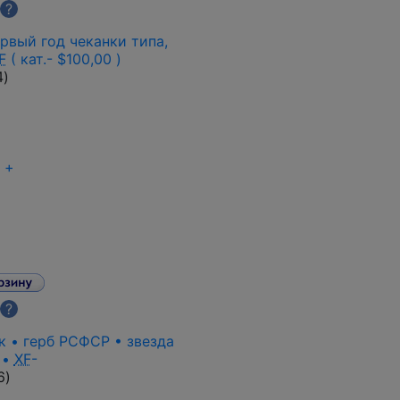
?
ервый год чеканки типа,
F
( кат.- $100,00 )
4
)
+
?
к • герб РСФСР • звезда
 •
XF
-
6
)