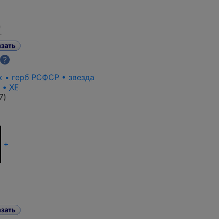
?
к • герб РСФСР • звезда
к •
XF
7
)
+