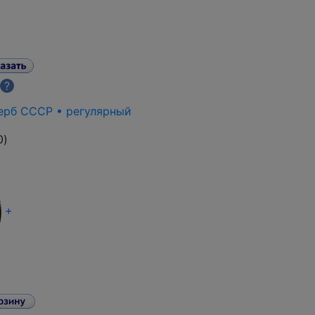
?
герб СССР • регулярный
0
)
+