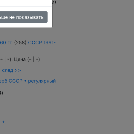
овара (тестовый режим)
ьше не показывать
0 гг.
(258)
СССР 1961-
(
|
),
Цена (
|
)
след >>
герб СССР • регулярный
4
)
+