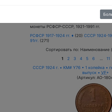
Поиск в категории - по изображению т
Выберите файл
Бол
монеты РСФСР-СССР, 1921-1991 гг.
РСФСР 1917-1924 гг. ♦
(20)
СССР 1924-196
91гг.
(271)
Сортировать по:
Наименование 
1
2
3
4
5
6
...
11
СССР 1924 г. • KM# Y76 • 1 копейка • 
выпуск •
VF
+
(Артикул:
AO-180