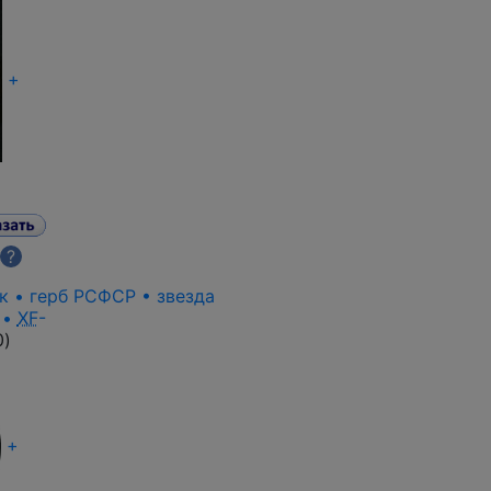
+
?
к • герб РСФСР • звезда
 •
XF
-
0
)
+