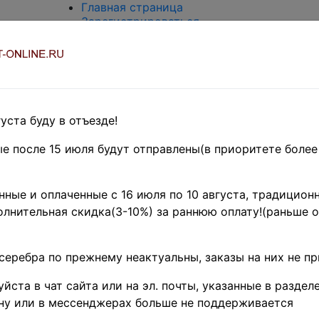
Главная страница
Зарегистрироваться
Вход с паролем
О проекте
Контакты
Доставка и возврат
Оплата
Оценка и покупка
уста буду в отъезде!
Термины и сокращения
Поиск по магазину
е после 15 июля будут отправлены(в приоритете более
Предварительные заказы!
Главная
»
ные и оплаченные с 16 июля по 10 августа, традиционн
Нумизматика
»
лнительная скидка(3-10%) за раннюю оплату!(раньше о
Монеты
»
РСФСР, СССР
1918-1991 гг.
серебра по прежнему неактуальны, заказы на них не п
Поиск в категории - название товара
По
цена от
йста в чат сайта или на эл. почты, указанные в разделе
ну или в мессенджерах больше не поддерживается