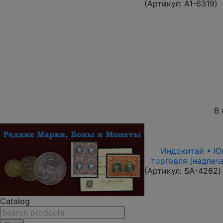
(Артикул:
A1-6319
)
В 
Индокитай • Юнь
торговля (надпеч
(Артикул:
SA-4262
)
Catalog