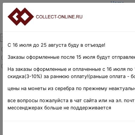
Home
Create ac
Login
About Coll
Contacts
DELIVERY
Payment
С 16 июля до 25 августа буду в отъезде!
Товары со скидкой
Оценка и 
TERMS A
Заказы оформленные после 15 июля будут отправлен
Товары в наличии
EASY SE
Новинки
Предвари
На заказы оформленные и оплаченные с 16 июля по 
скидка(3-10%) за раннюю оплату!(раньше оплата - б
Home
»
Нумизматика
цены на монеты из серебра по прежнему неактуальн
»
Coins
»
Иностранные
все вопросы пожалуйста в чат сайта или на эл. поч
монеты
»
мессенджерах больше не поддерживается
Europe
»
Great Britain
»
Гернси
Гернси 