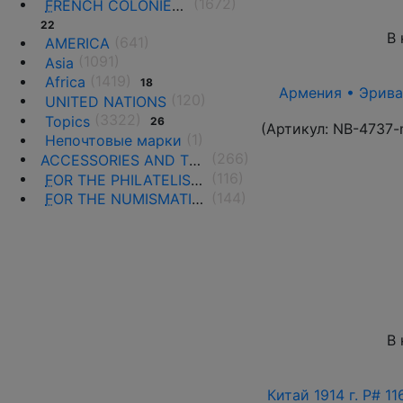
(1672)
F
RENCH COLONIES AND THE TERRITORIES
22
В 
(641)
AMERICA
(1091)
Asia
(1419)
Africa
18
Армения • Эриван
(120)
UNITED NATIONS
(3322)
Topics
26
(Артикул:
NB-4737-
(1)
Непочтовые марки
(266)
ACCESSORIES AND THE LITERATURE
(116)
F
OR THE PHILATELISTS
(144)
F
OR THE NUMISMATISTS
В 
Китай 1914 г. P# 1