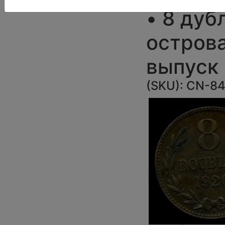
• 8 дуб
острова
выпуск
(SKU):
CN-8