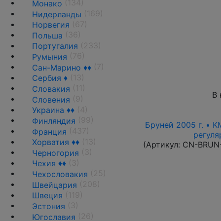
(134)
Монако
(169)
Нидерланды
(67)
Норвегия
(36)
Польша
(233)
Португалия
(76)
Румыния
(7)
Сан-Марино ♦♦
(13)
Сербия ♦
(11)
Словакия
В 
(9)
Словения
(4)
Украина ♦♦
(99)
Финляндия
Бруней 2005 г. • K
(437)
Франция
регуля
(13)
Хорватия ♦♦
(Артикул:
CN-BRUN
(3)
Черногория
(3)
Чехия ♦♦
(25)
Чехословакия
(208)
Швейцария
(119)
Швеция
(3)
Эстония
(26)
Югославия