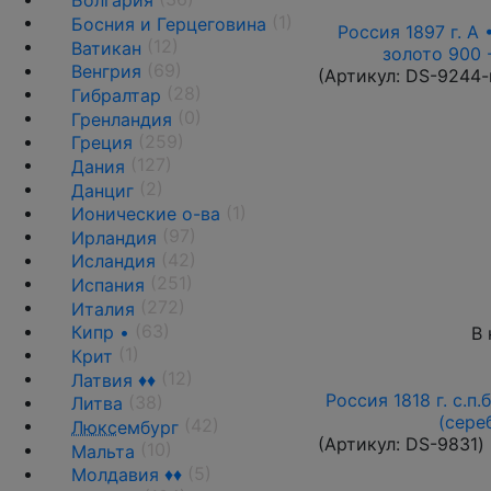
Болгария
(1)
Босния и Герцеговина
Россия 1897 г. А 
(12)
Ватикан
золото 900 
(69)
Венгрия
(Артикул:
DS-9244-
(28)
Гибралтар
(0)
Гренландия
(259)
Греция
(127)
Дания
(2)
Данциг
(1)
Ионические о-ва
(97)
Ирландия
(42)
Исландия
(251)
Испания
(272)
Италия
(63)
Кипр •
В 
(1)
Крит
(12)
Латвия ♦♦
Россия 1818 г. с.п.
(38)
Литва
(сере
(42)
Люкс
ембург
(Артикул:
DS-9831
)
(10)
Мальта
(5)
Молдавия ♦♦