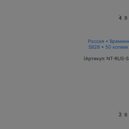
4
В
Россия • Временн
S828 • 50 копеек
(Артикул:
NT-RUS-S
2
В