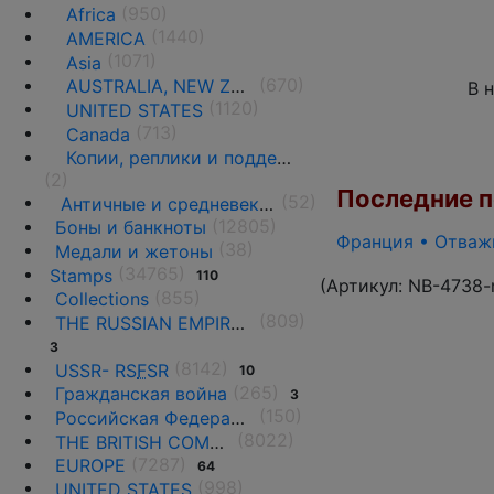
(950)
Africa
(1440)
AMERICA
(1071)
Asia
(670)
AUSTRALIA, NEW ZEALAND AND OCEANIA
В 
(1120)
UNITED STATES
(713)
Canada
Копии, реплики и подделки
(2)
Последние по
(52)
Античные и средневековые государства
(12805)
Боны и банкноты
Франция • Отважн
(38)
Медали и жетоны
(34765)
Stamps
110
(Артикул:
NB-4738-
(855)
Collections
(809)
THE RUSSIAN EMPIRE UNTIL 1917.
3
(8142)
USSR- RS
F
SR
10
(265)
Гражданская война
3
(150)
Российская Федерация(1992 г.-н.д.)
(8022)
THE BRITISH COMMONWEALTH
(7287)
EUROPE
64
(998)
UNITED STATES