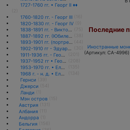
В 
1727-1760 гг. • Георг II ♦♦
(2)
(16)
1760-1820 гг. - Георг III
(9)
1820-1830 гг. - Георг IV
Последние по
(75)
1838-1891 гг. - Виктория
(38)
1887-1892 гг. (Юбилейный портрет) ♦♦
(44)
1893-1901 гг. (портрет вдовы) ♦♦
Иностранные моне
(30)
1902-1910 гг - Эдуард VII ♦♦
(Артикул:
CA-4996
)
(201)
1911-1936 гг. - Георг V ♦♦
(208)
1937-1952 гг • Георг VI
(135)
1953-1970 гг. • Елизавета II
(134)
1968 г. - н. д. • Елизавета II
(39)
Гернси
(54)
Джерси
(1)
Ланди
(15)
Мэн остров
(131)
Австрия
(11)
Албания
(1)
Андорра
(156)
Бельгия
(36)