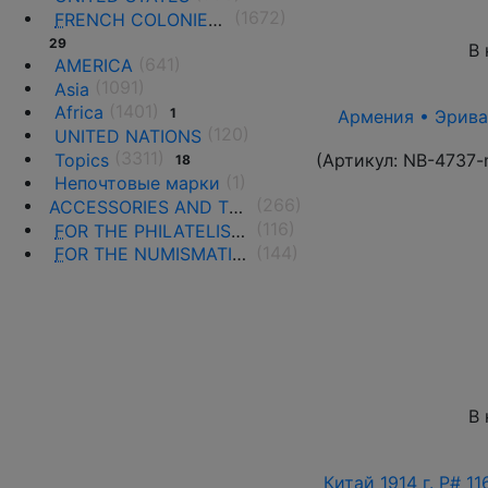
(1672)
F
RENCH COLONIES AND THE TERRITORIES
29
В 
(641)
AMERICA
(1091)
Asia
(1401)
Africa
1
Армения • Эриван
(120)
UNITED NATIONS
(3311)
Topics
(Артикул:
NB-4737-
18
(1)
Непочтовые марки
(266)
ACCESSORIES AND THE LITERATURE
(116)
F
OR THE PHILATELISTS
(144)
F
OR THE NUMISMATISTS
В 
Китай 1914 г. P# 1