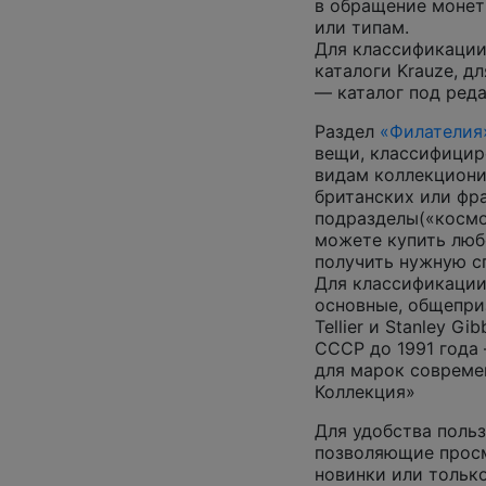
в обращение монеты
или типам.
Для классификации
каталоги Krauze, д
— каталог под ред
Раздел
«Филателия
вещи, классифицир
видам коллекциони
британских или фр
подразделы(«космос
можете купить люб
получить нужную 
Для классификации
основные, общепризн
Tellier и Stanley G
СССР до 1991 года 
для марок совреме
Коллекция»
Для удобства польз
позволяющие просм
новинки или только