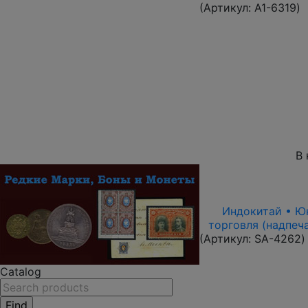
(Артикул:
A1-6319
)
В 
Индокитай • Юнь
торговля (надпеч
(Артикул:
SA-4262
)
Catalog