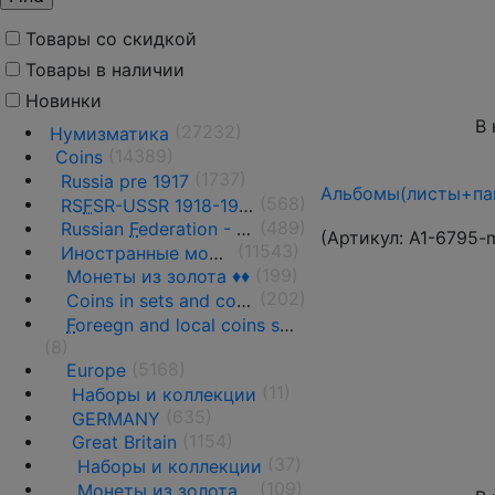
Товары со скидкой
Товары в наличии
Новинки
В 
(27232)
Нумизматика
(14389)
Coins
(1737)
Russia pre 1917
Альбомы(листы+пап
(568)
RS
F
SR-USSR 1918-1991
(489)
Russian
F
ederation - 1991 - n.d.
(Артикул:
A1-6795-
(11543)
Иностранные монеты
(199)
Монеты из золота ♦♦
(202)
Coins in sets and coins collections
F
oreegn and local coins sold in by weight
(8)
(5168)
Europe
(11)
Наборы и коллекции
(635)
GERMANY
(1154)
Great Britain
(37)
Наборы и коллекции
(109)
Монеты из золота ♦♦