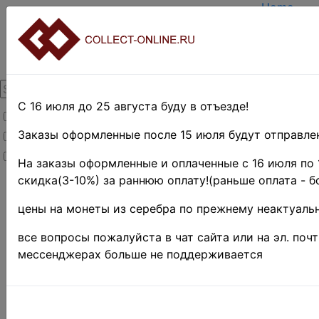
Home
Create ac
Login
About Coll
Contacts
DELIVERY
Payment
С 16 июля до 25 августа буду в отъезде!
Товары со скидкой
Оценка и 
TERMS A
Заказы оформленные после 15 июля будут отправлен
Товары в наличии
EASY SE
Новинки
Предвари
На заказы оформленные и оплаченные с 16 июля по 
скидка(3-10%) за раннюю оплату!(раньше оплата - б
Home
»
Нумизматика
цены на монеты из серебра по прежнему неактуальн
»
Coins
»
Иностранные
все вопросы пожалуйста в чат сайта или на эл. поч
монеты
»
мессенджерах больше не поддерживается
Europe
»
Great Britain
»
Гернси
Гернси 