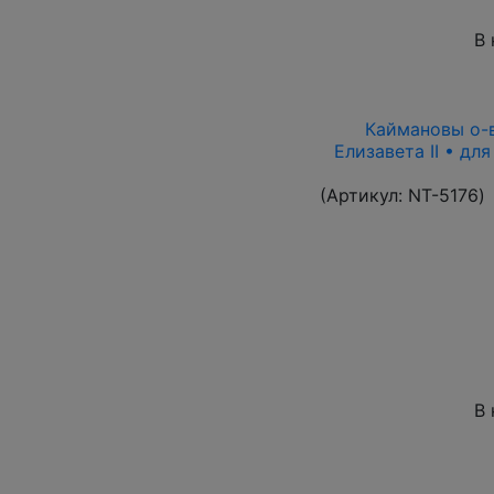
В 
Каймановы о-ва
Елизавета II • дл
(Артикул:
NT-5176
)
В 