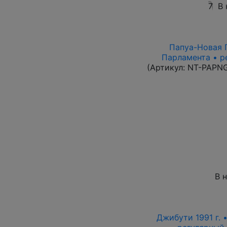
7
В 
Папуа-Новая Г
Парламента • р
(Артикул:
NT-PAPN
В 
Джибути 1991 г. 