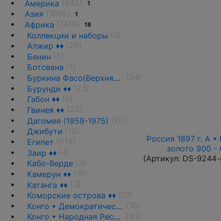
(642)
Америка
1
(1092)
Азия
1
(1419)
Африка
18
(3)
Коллекции и наборы
(26)
Алжир ♦♦
(5)
Бенин
(1)
Ботсвана
(34)
Буркина Фасо(Верхняя Вольта)
(23)
Бурунди ♦♦
(9)
Габон ♦♦
(22)
Гвинея ♦♦
(20)
Дагомея (1959-1975)
(10)
Джибути
Россия 1897 г. А • 
(514)
Египет
золото 900 - 
(4)
Заир ♦♦
(Артикул:
DS-9244-
(3)
Кабо-Верде
(18)
Камерун ♦♦
(3)
Катанга ♦♦
(10)
Коморские острова ♦♦
(10)
Конго • Демократическая Республика
(40)
Конго • Народная Республика ♦♦