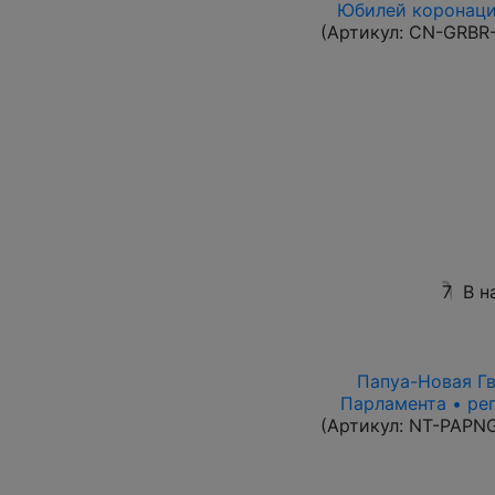
Юбилей коронации
(Артикул:
CN-GRBR-
7
В н
Папуа-Новая Гви
Парламента • ре
(Артикул:
NT-PAPN