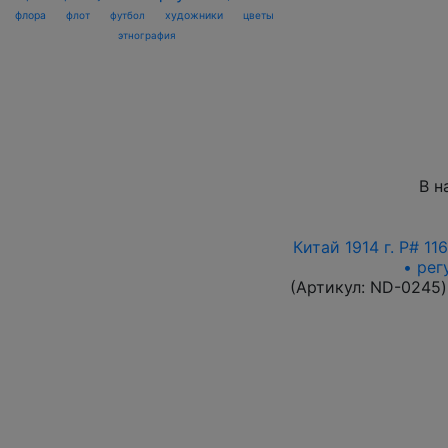
флора
флот
футбол
художники
цветы
этнография
В н
Китай 1914 г. P# 1
• рег
(Артикул:
ND-0245
)