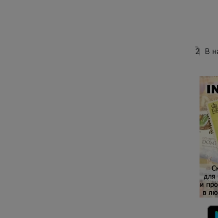
2
В н