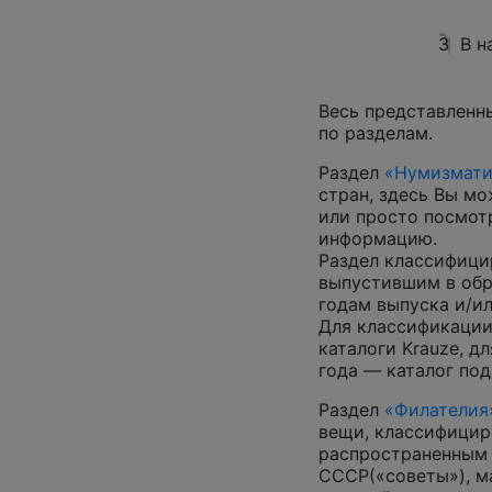
3
В н
Весь представленн
по разделам.
Раздел
«Нумизмати
стран, здесь Вы м
или просто посмот
информацию.
Раздел классифици
выпустившим в обр
годам выпуска и/ил
Для классификации
каталоги Krauze, д
года — каталог под
Раздел
«Филателия
вещи, классифицир
распространенным
СССР(«советы»), м