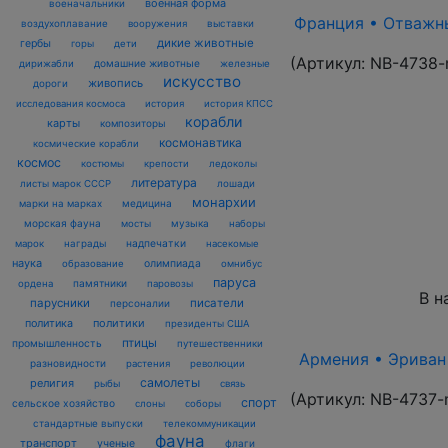
военная форма
военачальники
Франция • Отважны
воздухоплавание
выставки
вооружения
дикие животные
гербы
горы
дети
(Артикул:
NB-4738-
домашние животные
железные
дирижабли
искусство
живопись
дороги
исследования космоса
история
история КПСС
корабли
карты
композиторы
космонавтика
космические корабли
космос
костюмы
крепости
ледоколы
литература
лошади
листы марок СССР
монархии
марки на марках
медицина
морская фауна
музыка
мосты
наборы
награды
надпечатки
марок
насекомые
наука
олимпиада
образование
омнибус
паруса
памятники
ордена
паровозы
В н
парусники
писатели
персоналии
политика
политики
президенты США
птицы
промышленность
путешественники
Армения • Эриван 1
разновидности
растения
революции
самолеты
религия
рыбы
связь
(Артикул:
NB-4737-
спорт
сельское хозяйство
слоны
соборы
стандартные выпуски
телекоммуникации
фауна
транспорт
ученые
флаги