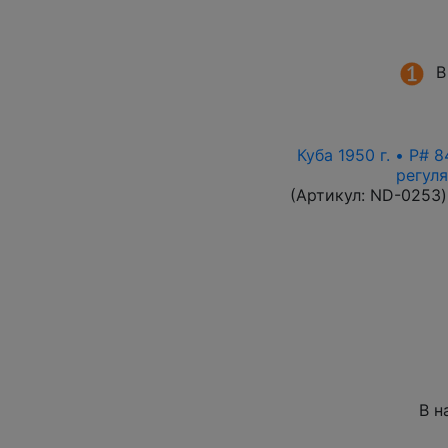
В
Куба 1950 г. • P# 
регул
(Артикул:
ND-0253
)
В н