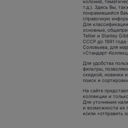
колоний, тематиче
т.д.). Здесь Вы, т
понравившийся Вам
справочную инфор
Для классификации
основные, общепризн
Tellier и Stanley G
СССР до 1991 года 
Соловьева, для ма
«Стандарт-Коллекц
Для удобства поль
фильтры, позволяю
скидкой, новинки и
поиск и сортировк
На сайте представл
коллекции и только
Для уточнения нал
и возможности их 
и/или «отправить з