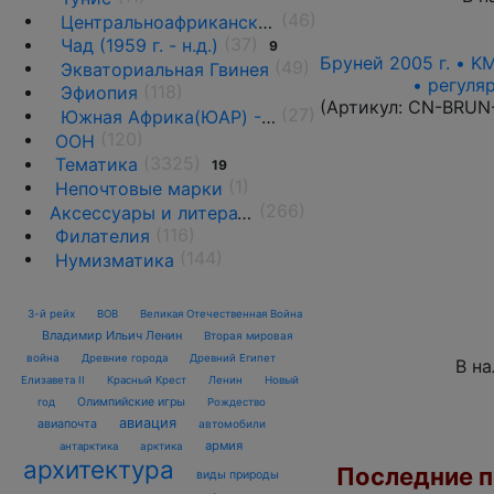
(46)
Центральноафриканская Республика ♦♦
(37)
Чад (1959 г. - н.д.)
9
Бруней 2005 г. • K
(49)
Экваториальная Гвинея
• регуля
(118)
Эфиопия
(Артикул:
CN-BRUN
(27)
Южная Африка(ЮАР) - 1961 г. -н.д.
(120)
ООН
(3325)
Тематика
19
(1)
Непочтовые марки
(266)
Аксессуары и литература
(116)
Филателия
(144)
Нумизматика
3-й рейх
ВОВ
Великая Отечественная Война
Владимир Ильич Ленин
Вторая мировая
война
Древние города
Древний Египет
В н
Елизавета II
Красный Крест
Ленин
Новый
Олимпийские игры
год
Рождество
авиация
авиапочта
автомобили
армия
антарктика
арктика
архитектура
Последние по
виды природы