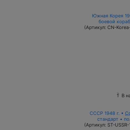
Южная Корея 196
боевой корабл
(Артикул:
CN-Korea
1
В н
СССР 1948 г. •
С
стандарт • по
(Артикул:
ST-USSR-