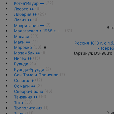
(32)
Кот-д'Ивуар ♦♦
(6)
Лесото ♦♦
(29)
Либерия ♦♦
(6)
Ливия ♦♦
(7)
Мавритания ♦♦
В н
(31)
Мадагаскар • 1958 г. - н.д.
(33)
Малави
(11)
Мали ♦♦
Россия 1818 г. с.п.
(33)
Марокко
9
• (сере
(9)
Мозамбик ♦♦
(Артикул:
DS-9831
)
(15)
Нигер ♦♦
(45)
Руанда
(2)
Руанда-Урунди
(7)
Сан-Томе и Принсипи
(12)
Сенегал ♦
(3)
Сомали ♦♦
(46)
Сьерра-Леоне
(16)
Танзания ♦♦
(30)
Того
(1)
Триполитания
В н
(11)
Тунис