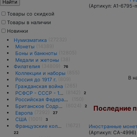
(Артикул:
A1-6795-
Товары со скидкой
Товары в наличии
Новинки
(27232)
Нумизматика
(14389)
Монеты
(12805)
Боны и банкноты
(38)
Медали и жетоны
(34809)
Филателия
76
(855)
Коллекции и наборы
В н
(809)
Россия до 1917 г.
(265)
Гражданская война
(8142)
РСФСР - СССР - 1918 - 1991
2
(150)
Российская Федерация(1992 г.-н.д.)
(8024)
Британское Содружество
2
Последние по
(7292)
Европа
27
(1001)
США
3
(1672)
Французские колонии и территории
Иностранные монет
(Артикул:
CA-4996
)
22