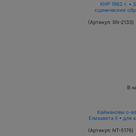
КНР 1962 г. •
сценические обр
(Артикул:
SN-2133
)
В н
Каймановы о-ва 
Елизавета II • для
(Артикул:
NT-5176
)