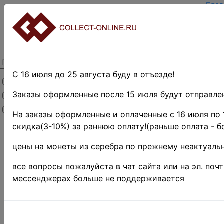
Глав
Зар
Вход
О п
Кон
Дост
Опл
С 16 июля до 25 августа буду в отъезде!
Товары со скидкой
Оцен
Тер
Заказы оформленные после 15 июля будут отправлен
Товары в наличии
Поис
Новинки
Пре
На заказы оформленные и оплаченные с 16 июля по 
скидка(3-10%) за раннюю оплату!(раньше оплата - б
Главная
»
Филателия
цены на монеты из серебра по прежнему неактуальн
»
Африка
»
Бенин
все вопросы пожалуйста в чат сайта или на эл. поч
Бенин 1
мессенджерах больше не поддерживается
525-32 •