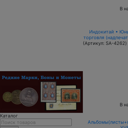
В н
Индокитай • Юньн
торговля (надпечат
(Артикул:
SA-4262
)
В н
Каталог
Альбомы(листы+п
YVE