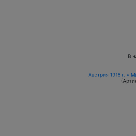
В н
Австрия 1916 г. •
M
(Арти