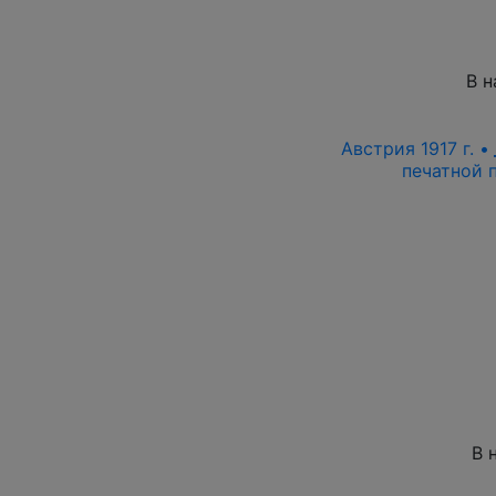
В н
Австрия 1917 г. •
печатной 
В 