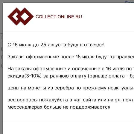
Гла
Зар
Вхо
О п
Кон
Дос
Опл
С 16 июля до 25 августа буду в отъезде!
Товары со скидкой
Оце
Тер
Заказы оформленные после 15 июля будут отправлен
Товары в наличии
Пои
Новинки
Пре
На заказы оформленные и оплаченные с 16 июля по 
скидка(3-10%) за раннюю оплату!(раньше оплата - б
Главная
»
Филателия
»
цены на монеты из серебра по прежнему неактуальн
Европа
Поиск в категории 
все вопросы пожалуйста в чат сайта или на эл. поч
мессенджерах больше не поддерживается
Поиск в категории
режим)