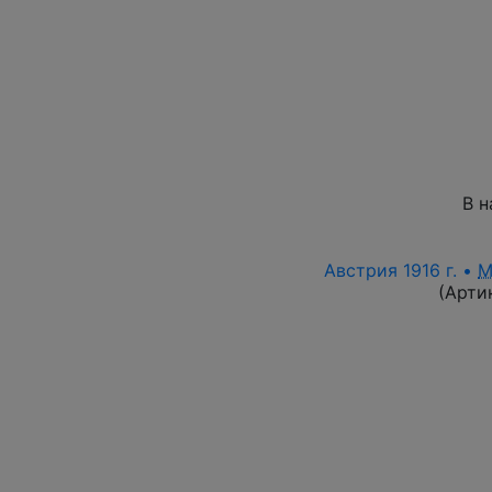
В н
Австрия 1916 г. •
M
(Арти