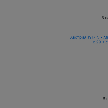
В н
Австрия 1917 г. •
M
x 29 • 
В 