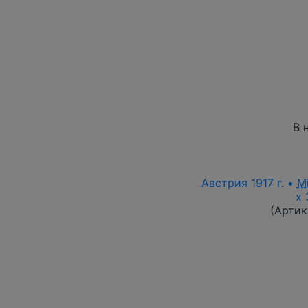
В 
Австрия 1917 г. •
M
х 
(Артик