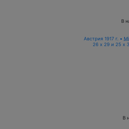
В н
Австрия 1917 г. •
M
26 x 29 и 25 х 
В 