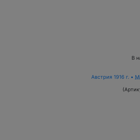
В н
Австрия 1916 г. •
M
(Артик