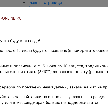
Главная страница
Зарегистрироваться
Вход с паролем
О проекте
Контакты
Доставка и возврат
Оплата
Оценка и покупка
уста буду в отъезде!
Термины и сокращения
Поиск по магазину
е после 15 июля будут отправлены(в приоритете более
Предварительные заказы!
Главная
»
ные и оплаченные с 16 июля по 10 августа, традиционн
Нумизматика
»
лнительная скидка(3-10%) за раннюю оплату!(раньше о
Боны и
банкноты
»
Иностранные
серебра по прежнему неактуальны, заказы на них не п
боны
»
Азия
»
Камбоджа ♦♦
йста в чат сайта или на эл. почты, указанные в разделе
Поиск в категории - название товара
По
ну или в мессенджерах больше не поддерживается
цена от