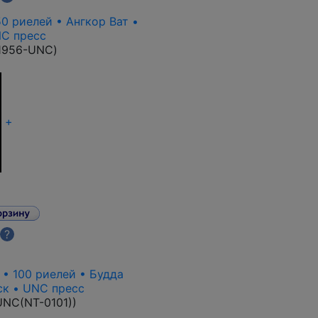
50 риелей • Ангкор Ват •
NC пресс
1956-UNC
)
+
?
c • 100 риелей • Будда
ск • UNC пресс
NC(NT-0101)
)