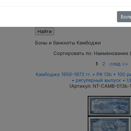
Поиск в категории - по изображению т
Бол
Выберите файл
Боны и банкноты Камбоджи
Сортировать по:
Наименование 
1
2
след >>
Камбоджа 1956-1972 гг. • P# 13b • 100 
• регулярный выпуск • 
(Артикул:
NT-CAMB-013b-