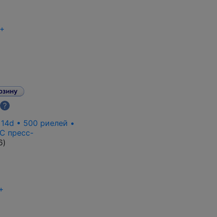
+
?
 14d • 500 риелей •
C пресс-
6
)
+