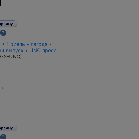
?
 • 1 риель • пагода •
ый выпуск • UNC пресс
972-UNC
)
+
?