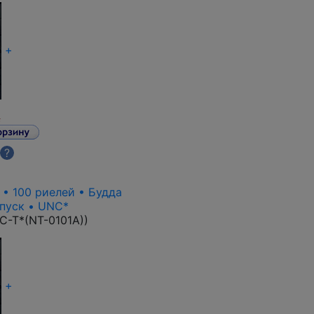
+
.
?
c • 100 риелей • Будда
пуск • UNC*
-T*(NT-0101A)
)
+