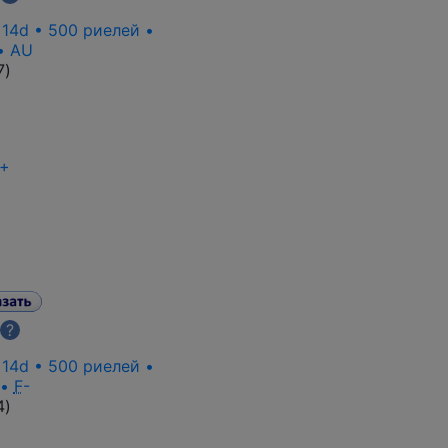
 14d • 500 риелей •
• AU
7
)
+
?
 14d • 500 риелей •
 •
F
-
4
)