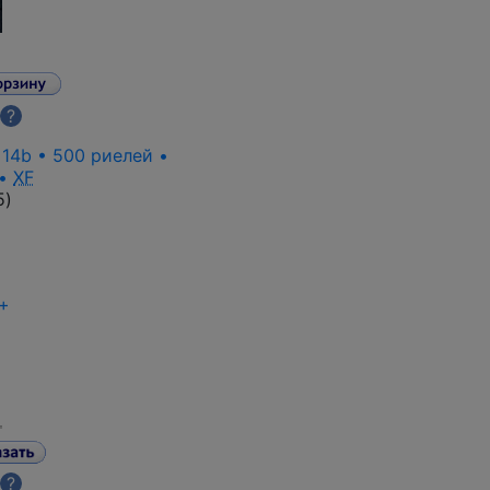
?
 14b • 500 риелей •
 •
XF
5
)
+
?