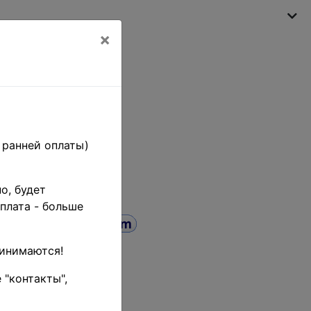
×
Моя корзина
(пусто)
 ранней оплаты)
о, будет
плата - больше
ринимаются!
 "контакты",
иск
до