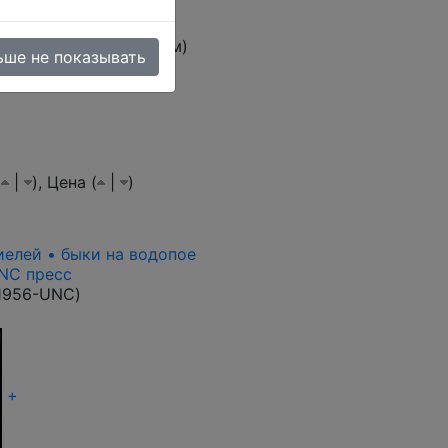
овара (тестовый режим)
ьше не показывать
(
|
),
Цена (
|
)
риелей • быки на водопое
UNC пресс
1956-UNC
)
+