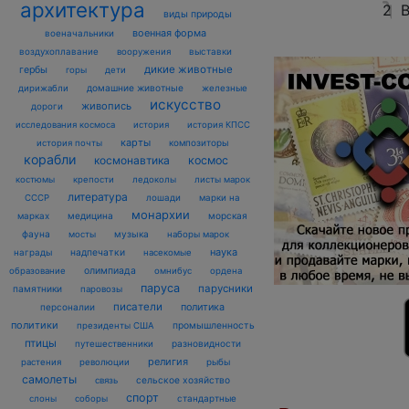
архитектура
2
В
виды природы
военная форма
военачальники
воздухоплавание
выставки
вооружения
дикие животные
гербы
горы
дети
домашние животные
железные
дирижабли
искусство
живопись
дороги
исследования космоса
история
история КПСС
карты
композиторы
история почты
корабли
космонавтика
космос
костюмы
крепости
ледоколы
листы марок
литература
лошади
марки на
СССР
монархии
марках
медицина
морская
фауна
музыка
мосты
наборы марок
наука
награды
надпечатки
насекомые
олимпиада
образование
омнибус
ордена
паруса
парусники
памятники
паровозы
писатели
политика
персоналии
политики
промышленность
президенты США
птицы
разновидности
путешественники
религия
рыбы
растения
революции
самолеты
сельское хозяйство
связь
спорт
стандартные
слоны
соборы