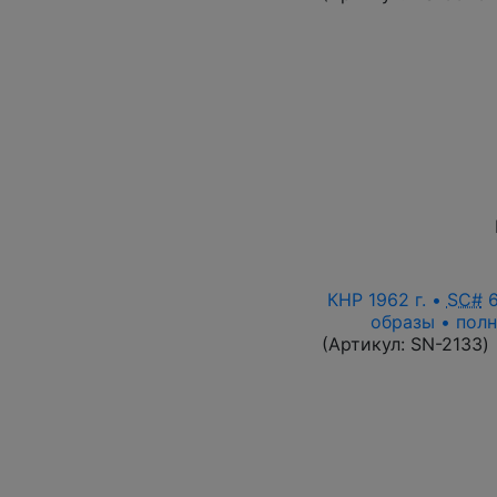
КНР 1962 г. •
SC#
6
образы • полн
(Артикул:
SN-2133
)