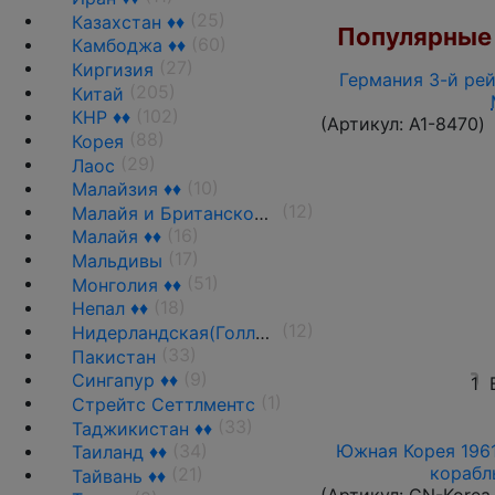
(25)
Казахстан ♦♦
Популярные 
(60)
Камбоджа ♦♦
(27)
Киргизия
Германия 3-й рей
(205)
Китай
(102)
КНР ♦♦
(Артикул:
A1-8470
)
(88)
Корея
(29)
Лаос
(10)
Малайзия ♦♦
(12)
Малайя и Британское Борнео ♦♦
(16)
Малайя ♦♦
(17)
Мальдивы
(51)
Монголия ♦♦
(18)
Непал ♦♦
(12)
Нидерландская(Голландская) Индия ♦♦
(33)
Пакистан
(9)
Сингапур ♦♦
1
(1)
Стрейтс Сеттлментс
(33)
Таджикистан ♦♦
(34)
Южная Корея 1961
Таиланд ♦♦
корабль
(21)
Тайвань ♦♦