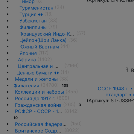
(Артикул:
CN-Korea
(8)
Тимор
(24)
Туркменистан
(13)
Турция ♦♦
(33)
Узбекистан
(79)
Филиппины
(57)
Французский Индо-Китай
(36)
Цейлон(Шри Ланка)
(44)
Южный Вьетнам
(117)
Япония
(1402)
Африка
(2166)
Центральная и Южная Америка
1
В
(14)
Ценные бумаги ♦♦
(38)
Медали и жетоны
(34780)
Филателия
108
СССР 1948 г. 
(855)
Коллекции и наборы
стандарт • 
(809)
Россия до 1917 г.
(Артикул:
ST-USSR-
(265)
Гражданская война
3
(8142)
РСФСР - СССР - 1918 - 1991
10
(150)
Российская Федерация(1992 г.-н.д.)
(8022)
Британское Содружество