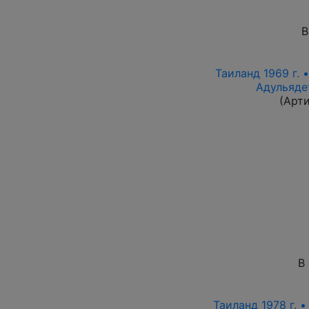
В
Таиланд 1969 г. 
Адульяде
(Арт
В
Таиланд 1978 г. •