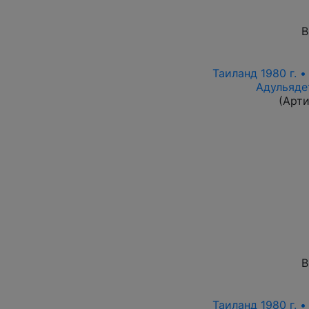
В
Таиланд 1980 г. •
Адульяде
(Арти
В
Таиланд 1980 г. •