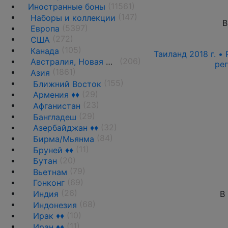
(11561)
Иностранные боны
(147)
Наборы и коллекции
В
(5397)
Европа
(272)
США
(105)
Канада
Таиланд 2018 г. •
(206)
Австралия, Новая Зеландия и Океания
ре
(1861)
Азия
(155)
Ближний Восток
(29)
Армения ♦♦
(23)
Афганистан
(29)
Бангладеш
(32)
Азербайджан ♦♦
(84)
Бирма/Мьянма
(11)
Бруней ♦♦
(20)
Бутан
(79)
Вьетнам
(69)
Гонконг
(26)
В
Индия
(68)
Индонезия
(10)
Ирак ♦♦
(11)
Иран ♦♦