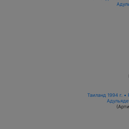
Адул
Таиланд 1994 г. • 
Адульяде
(Арт