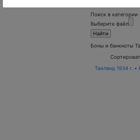
Поиск в категории
Выберите файл
Боны и банкноты Т
Сортироват
Таиланд 1934 г. • 