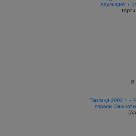
Адульядет • р
(Арти
В
Таиланд 2002 г. • P
первой банкноты
(А