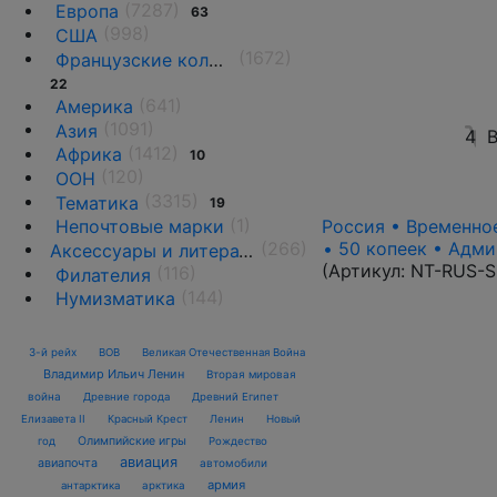
(7287)
Европа
63
(998)
США
(1672)
Французские колонии и территории
22
(641)
Америка
(1091)
Азия
4
В
(1412)
Африка
10
(120)
ООН
(3315)
Тематика
19
(1)
Россия • Временное
Непочтовые марки
• 50 копеек • Адми
(266)
Аксессуары и литература
(Артикул:
NT-RUS-S
(116)
Филателия
(144)
Нумизматика
3-й рейх
ВОВ
Великая Отечественная Война
Владимир Ильич Ленин
Вторая мировая
война
Древние города
Древний Египет
Елизавета II
Красный Крест
Ленин
Новый
Олимпийские игры
год
Рождество
авиация
авиапочта
автомобили
армия
антарктика
арктика