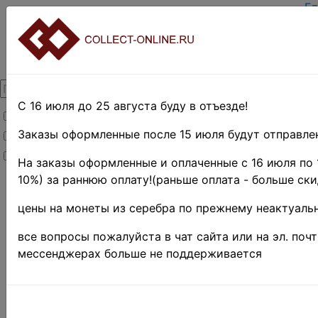
Гл
За
Вх
О 
Ко
До
Оп
С 16 июля до 25 августа буду в отъезде!
Товары со скидкой
Оц
Те
Заказы оформленные после 15 июля будут отправлен
Товары в наличии
По
Новинки
Пр
На заказы оформленные и оплаченные с 16 июля по 
10%) за раннюю оплату!(раньше оплата - больше ски
Главная
»
Нумизматика
»
цены на монеты из серебра по прежнему неактуальн
Боны и
банкноты
»
все вопросы пожалуйста в чат сайта или на эл. поч
Иностранные
мессенджерах больше не поддерживается
боны
»
Азия
»
Таиланд ♦♦
Поиск в категории 