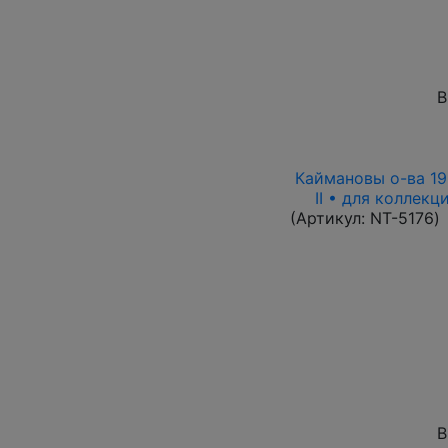
В
Каймановы о-ва 199
II • для коллек
(Артикул:
NT-5176
)
В