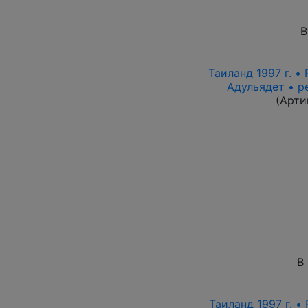
В
Таиланд 1997 г. • 
Адульядет • р
(Арти
В
Таиланд 1997 г. •