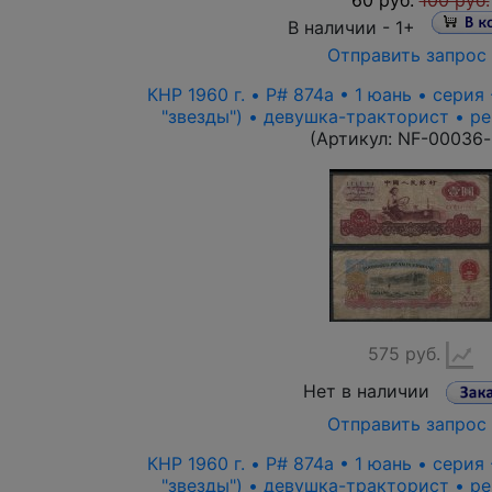
60 руб.
100 руб.
В наличии -
1+
Отправить запрос
КНР 1960 г. • P# 874a • 1 юань • серия
"звезды") • девушка-тракторист • р
(Артикул:
NF-00036
575 руб.
Нет в наличии
Отправить запрос
КНР 1960 г. • P# 874a • 1 юань • серия
"звезды") • девушка-тракторист • р