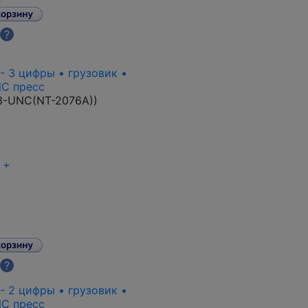
.
?
 - 3 цифры • грузовик •
NC пресс
3-UNC(NT-2076A)
)
+
?
 - 2 цифры • грузовик •
NC пресс