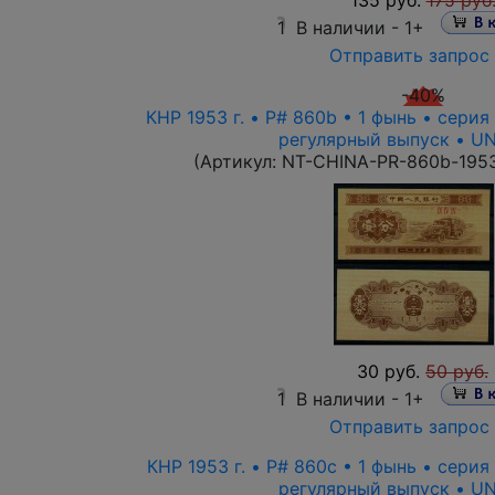
135 руб.
175 руб
1
В наличии -
1+
Отправить запрос
-40%
КНР 1953 г. • P# 860b • 1 фынь • серия
регулярный выпуск • U
(Артикул:
NT-CHINA-PR-860b-195
30 руб.
50 руб.
1
В наличии -
1+
Отправить запрос
КНР 1953 г. • P# 860c • 1 фынь • серия
регулярный выпуск • U