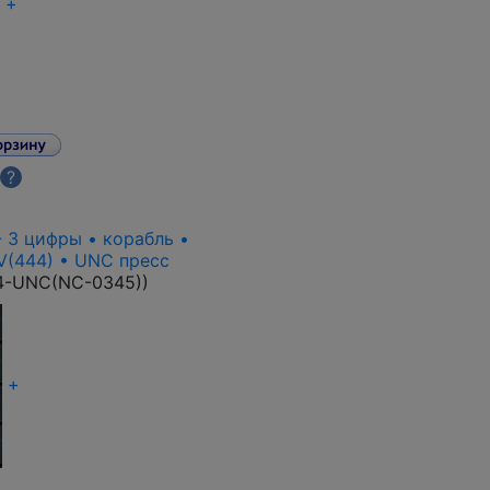
+
?
- 3 цифры • корабль •
IV(444) • UNC пресс
4-UNC(NC-0345)
)
+