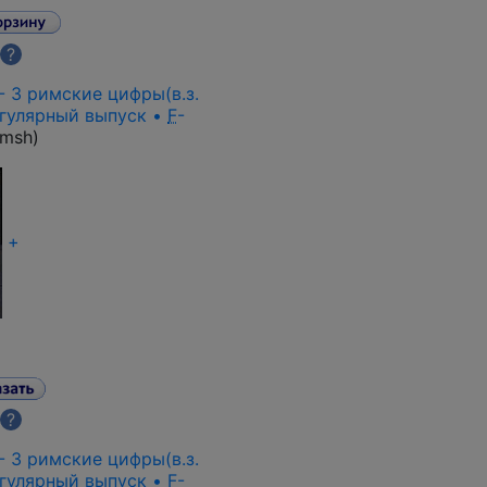
?
 - 3 римские цифры(в.з.
егулярный выпуск •
F
-
-msh
)
+
?
 - 3 римские цифры(в.з.
егулярный выпуск •
F
-