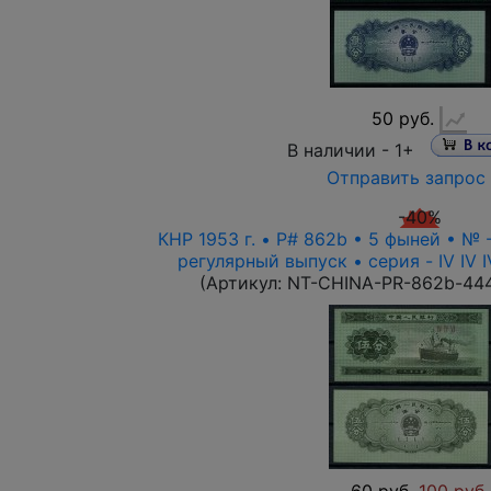
50 руб.
В наличии -
1+
Отправить запрос
-40%
КНР 1953 г. • P# 862b • 5 фыней • № 
регулярный выпуск • серия - IV IV 
(Артикул:
NT-CHINA-PR-862b-44