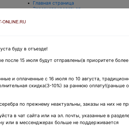
Главная страница
Зарегистрироваться
Вход с паролем
О проекте
Контакты
Доставка и возврат
Оплата
Оценка и покупка
уста буду в отъезде!
Термины и сокращения
Поиск по магазину
е после 15 июля будут отправлены(в приоритете более
Предварительные заказы!
Главная
»
ные и оплаченные с 16 июля по 10 августа, традиционн
Нумизматика
»
лнительная скидка(3-10%) за раннюю оплату!(раньше о
Боны и
банкноты
»
Иностранные
серебра по прежнему неактуальны, заказы на них не п
боны
»
Азия
»
КНР ♦♦
йста в чат сайта или на эл. почты, указанные в разделе
Поиск в категории - название товара
По
ну или в мессенджерах больше не поддерживается
цена от