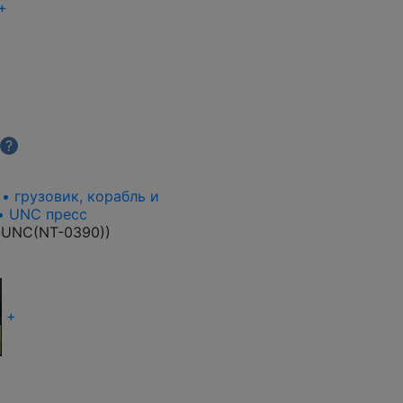
+
?
 • грузовик, корабль и
 • UNC пресс
-UNC(NT-0390)
)
+