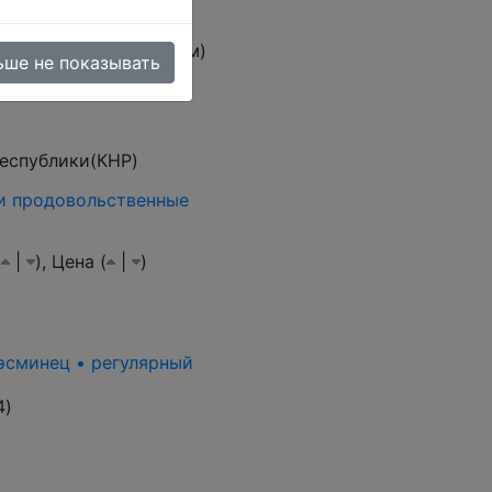
овара (тестовый режим)
ьше не показывать
еспублики(КНР)
и продовольственные
(
|
),
Цена (
|
)
 эсминец • регулярный
4
)