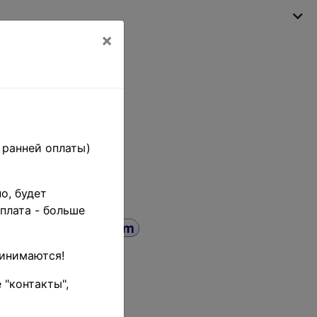
×
Моя корзина
(пусто)
 ранней оплаты)
о, будет
плата - больше
ринимаются!
 "контакты",
иск
до