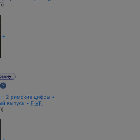
5
)
+
?
ия - 2 римские цифры •
ый выпуск •
F
-
VF
0
)
+