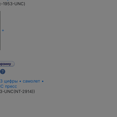
c-1953-UNC
)
+
?
- 3 цифры • самолет •
NC пресс
3-UNC(NT-2914)
)