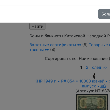
Поиск в категории - по изображению т
Бол
Выберите файл
Боны и банкноты Китайской Народной Р
Валютные сертификаты ♦♦
(8)
Товарные 
талоны ♦♦
(4)
Сортировать по:
Наименование 
1
2
след >>
R
КНР 1949 г. • P# 854 • 10000 юаней •
выпуск •
VG
(Артикул:
NT-887