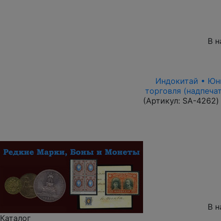
В н
Индокитай • Юньн
торговля (надпеча
(Артикул:
SA-4262
)
В н
Каталог