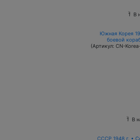
1
В 
Южная Корея 196
боевой корабл
(Артикул:
CN-Korea
1
В 
СССР 1948 г. •
С