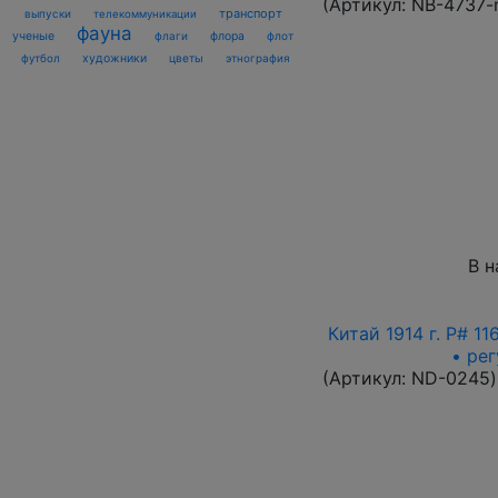
(Артикул:
NB-4737-
транспорт
выпуски
телекоммуникации
фауна
ученые
флаги
флора
флот
футбол
художники
цветы
этнография
В н
Китай 1914 г. P# 1
• ре
(Артикул:
ND-0245
)