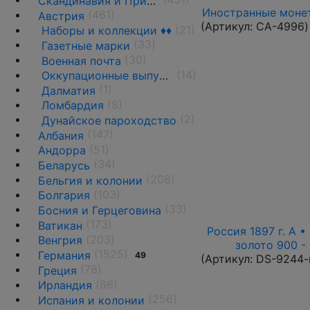
Скандинавия и Прибалтика
Иностранные монет
(461)
Австрия
(Артикул:
CA-4996
)
(21)
Наборы и коллекции ♦♦
(33)
Газетные марки
(30)
Военная почта
(14)
Оккупационные выпуски
(1)
Далматия
(8)
Ломбардия
(2)
Дунайское пароходство
(147)
Албания
(51)
Андорра
(34)
Беларусь
(208)
Бельгия и колонии
(103)
Болгария
(33)
Босния и Герцеговина
(173)
Ватикан
Россия 1897 г. А •
(203)
Венгрия
золото 900 -
(1525)
Германия
49
(Артикул:
DS-9244-
(78)
Греция
(86)
Ирландия
(256)
Испания и колонии