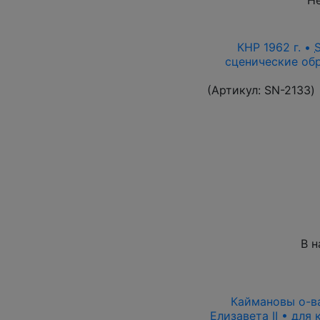
КНР 1962 г. •
сценические обр
(Артикул:
SN-2133
)
В н
Каймановы о-ва 
Елизавета II • для