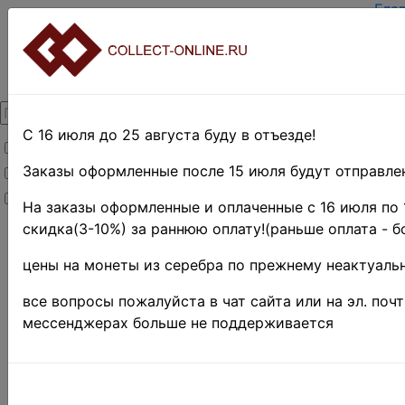
Гла
Зар
Вхо
О п
Кон
Дос
Опл
С 16 июля до 25 августа буду в отъезде!
Товары со скидкой
Оце
Тер
Заказы оформленные после 15 июля будут отправлен
Товары в наличии
Пои
Новинки
Пре
На заказы оформленные и оплаченные с 16 июля по 
скидка(3-10%) за раннюю оплату!(раньше оплата - б
Главная
»
Филателия
цены на монеты из серебра по прежнему неактуальн
»
Европа
»
Австрия
»
все вопросы пожалуйста в чат сайта или на эл. поч
Ломбардия
мессенджерах больше не поддерживается
АВСТРИ
ЛОМБАР