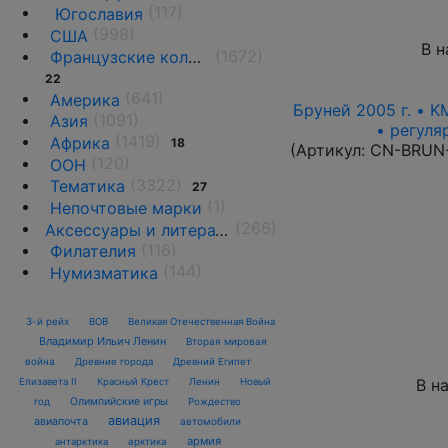
(117)
Югославия
(998)
США
В н
(1672)
Французские колонии и территории
22
(641)
Америка
Бруней 2005 г. • K
(1091)
Азия
• регуля
(1419)
Африка
18
(Артикул:
CN-BRUN
(120)
ООН
(3322)
Тематика
27
(1)
Непочтовые марки
(266)
Аксессуары и литература
(116)
Филателия
(144)
Нумизматика
3-й рейх
ВОВ
Великая Отечественная Война
Владимир Ильич Ленин
Вторая мировая
война
Древние города
Древний Египет
В н
Елизавета II
Красный Крест
Ленин
Новый
Олимпийские игры
год
Рождество
авиация
авиапочта
автомобили
армия
антарктика
арктика