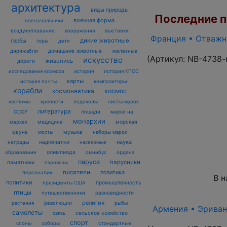
архитектура
виды природы
Последние по
военная форма
военачальники
воздухоплавание
выставки
вооружения
Франция • Отважны
дикие животные
гербы
горы
дети
домашние животные
железные
дирижабли
(Артикул:
NB-4738-
искусство
живопись
дороги
исследования космоса
история
история КПСС
карты
композиторы
история почты
корабли
космонавтика
космос
костюмы
крепости
ледоколы
листы марок
литература
лошади
марки на
СССР
монархии
марках
медицина
морская
фауна
музыка
мосты
наборы марок
наука
награды
надпечатки
насекомые
олимпиада
образование
омнибус
ордена
паруса
парусники
памятники
паровозы
писатели
политика
персоналии
В н
политики
промышленность
президенты США
птицы
разновидности
путешественники
религия
рыбы
растения
революции
Армения • Эриван 
самолеты
сельское хозяйство
связь
спорт
стандартные
слоны
соборы