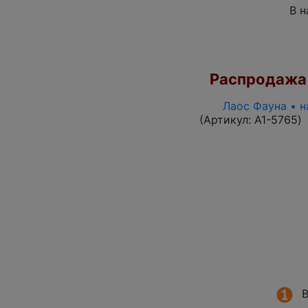
В н
Распродажа
Лаос Фауна • н
(Артикул:
A1-5765
)
В