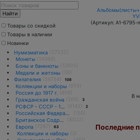
Альбомы(листы+п
YV
(Артикул:
A1-6795-
Товары со скидкой
Товары в наличии
Новинки
(27232)
Нумизматика
(14389)
Монеты
(12805)
Боны и банкноты
(38)
Медали и жетоны
(34794)
Филателия
108
(855)
Коллекции и наборы
(809)
Россия до 1917 г.
В н
(265)
Гражданская война
3
(8142)
РСФСР - СССР - 1918 - 1991
2
(150)
Российская Федерация(1992 г.-н.д.)
(8022)
Британское Содружество
Последние по
(7287)
Европа
63
(3)
Коллекции и наборы
(451)