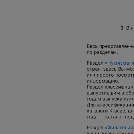
3
В 
Весь представленн
по разделам.
Раздел
«Нумизмати
стран, здесь Вы м
или просто посмот
информацию.
Раздел классифици
выпустившим в обр
годам выпуска и/ил
Для классификации
каталоги Krauze, д
года — каталог под
Раздел
«Филателия
вещи, классифицир