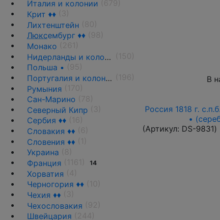
(679)
Италия и колонии
(3)
Крит ♦♦
(80)
Лихтенштейн
(98)
Люкс
ембург ♦♦
(261)
Монако
(150)
Нидерланды и колонии
(95)
Польша •
(196)
Португалия и колонии
В н
(170)
Румыния
(78)
Сан-Марино
Россия 1818 г. с.п.
(3)
Северный Кипр
• (сере
(16)
Сербия ♦♦
(Артикул:
DS-9831
)
(6)
Словакия ♦♦
(1)
Словения ♦♦
(8)
Украина
(1161)
Франция
14
(4)
Хорватия
(10)
Черногория ♦♦
(3)
Чехия ♦♦
(92)
Чехословакия
(244)
Швейцария