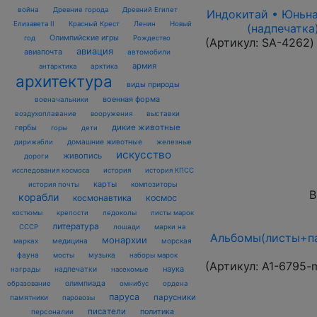
война
Древние города
Древний Египет
Индокитай • Юньнань
Елизавета II
Красный Крест
Ленин
Новый
(надпечатка
Олимпийские игры
год
Рождество
(Артикул:
SA-4262
)
авиация
авиапочта
автомобили
армия
антарктика
арктика
архитектура
виды природы
военная форма
военачальники
воздухоплавание
выставки
вооружения
дикие животные
гербы
горы
дети
домашние животные
железные
дирижабли
искусство
живопись
дороги
исследования космоса
история
история КПСС
карты
композиторы
история почты
В
корабли
космонавтика
космос
костюмы
крепости
ледоколы
листы марок
литература
лошади
марки на
СССР
Альбомы(листы+па
монархии
марках
медицина
морская
фауна
музыка
мосты
наборы марок
(Артикул:
A1-6795-
наука
награды
надпечатки
насекомые
олимпиада
образование
омнибус
ордена
паруса
парусники
памятники
паровозы
писатели
политика
персоналии