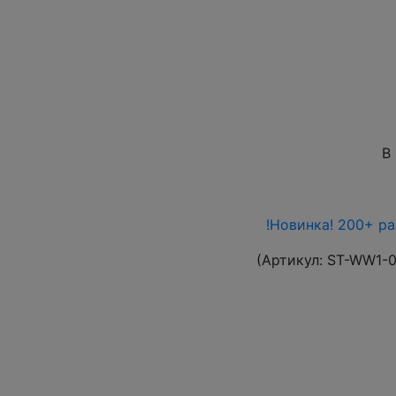
В
!Новинка! 200+ р
(Артикул:
ST-WW1-