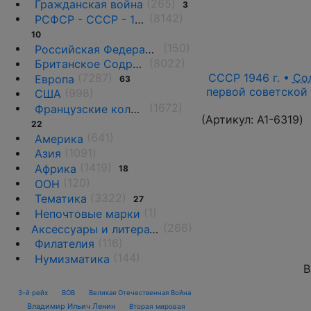
(265)
Гражданская война
3
(8142)
РСФСР - СССР - 1918 - 1991
10
(150)
Российская Федерация(1992 г.-н.д.)
(8022)
Британское Содружество
СССР 1946 г. •
Со
(7287)
Европа
63
первой советской 
(998)
США
(1672)
Французские колонии и территории
(Артикул:
A1-6319
)
22
(641)
Америка
(1091)
Азия
(1419)
Африка
18
(120)
ООН
(3322)
Тематика
27
(1)
Непочтовые марки
(266)
Аксессуары и литература
(116)
Филателия
(144)
Нумизматика
В
3-й рейх
ВОВ
Великая Отечественная Война
Владимир Ильич Ленин
Вторая мировая