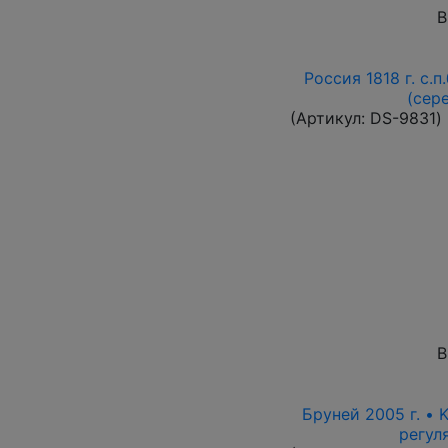
В
Россия 1818 г. с.п
(сер
(Артикул:
DS-9831
)
В
Бруней 2005 г. • 
регул