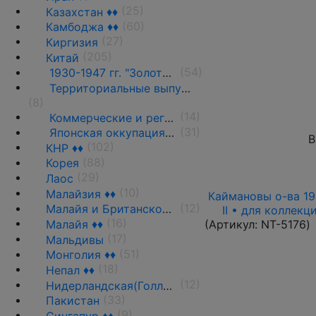
(25)
Казахстан ♦♦
(60)
Камбоджа ♦♦
(27)
Киргизия
(205)
Китай
(54)
1930-1947 гг. "Золотые юниты" ♦♦
Территориальные выпуски
(8)
(14)
Коммерческие и региональные банки
(31)
Японская оккупация ♦♦
В
(102)
КНР ♦♦
(88)
Корея
(29)
Лаос
(10)
Малайзия ♦♦
Каймановы о-ва 199
(12)
Малайя и Британское Борнео ♦♦
II • для коллек
(16)
Малайя ♦♦
(Артикул:
NT-5176
)
(17)
Мальдивы
(51)
Монголия ♦♦
(18)
Непал ♦♦
(12)
Нидерландская(Голландская) Индия ♦♦
(33)
Пакистан
(9)
Сингапур ♦♦