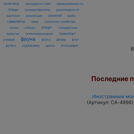
политики
промышленность
президенты США
птицы
разновидности
путешественники
религия
рыбы
растения
революции
самолеты
сельское хозяйство
связь
спорт
стандартные
слоны
соборы
транспорт
выпуски
телекоммуникации
фауна
ученые
флаги
флора
флот
футбол
художники
цветы
этнография
В
Последние по
Иностранные мон
(Артикул:
CA-4996
)