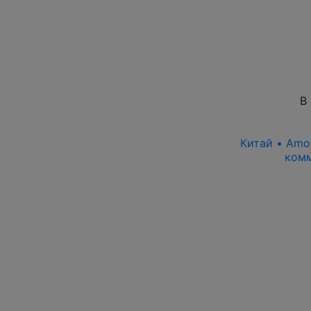
В
Китай • Amoy
комм