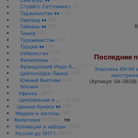
(1)
Стрейтс Сеттлментс
(33)
Таджикистан ♦♦
(34)
Таиланд ♦♦
(21)
В
Тайвань ♦♦
(8)
Тимор
(24)
Туркменистан
(13)
Турция ♦♦
(33)
Узбекистан
Последние по
(79)
Филиппины
(57)
Французский Индо-Китай
Классика XIX-XX 
(36)
Цейлон(Шри Ланка)
иностранн
(44)
Южный Вьетнам
(Артикул:
SA-3629
)
(117)
Япония
(1402)
Африка
(2166)
Центральная и Южная Америка
(14)
Ценные бумаги ♦♦
(38)
Медали и жетоны
(34794)
Филателия
116
(855)
Коллекции и наборы
(809)
Россия до 1917 г.