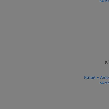
комм
В
Китай • Amoy
комм