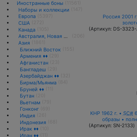
(11561)
Иностранные боны
(147)
Наборы и коллекции
(5397)
Европа
Россия 2001 г
(272)
золот
США
(Артикул:
DS-3323
(105)
Канада
(206)
Австралия, Новая Зеландия и Океания
(1861)
Азия
(155)
Ближний Восток
(29)
Армения ♦♦
(23)
Афганистан
(29)
Бангладеш
(32)
Азербайджан ♦♦
(84)
Бирма/Мьянма
(11)
Бруней ♦♦
(20)
Бутан
(79)
Вьетнам
(69)
Гонконг
КНР 1962 г. •
SC#
6
(26)
Индия
образы • полн
(68)
Индонезия
(Артикул:
SN-2133
)
(10)
Ирак ♦♦
(11)
Иран ♦♦