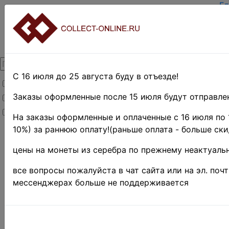
Гл
За
Вх
О 
Ко
До
Оп
С 16 июля до 25 августа буду в отъезде!
Товары со скидкой
Оц
Те
Заказы оформленные после 15 июля будут отправлен
Товары в наличии
По
Новинки
Пр
На заказы оформленные и оплаченные с 16 июля по 
10%) за раннюю оплату!(раньше оплата - больше ски
Главная
»
Нумизматика
»
цены на монеты из серебра по прежнему неактуальн
Боны и
банкноты
»
все вопросы пожалуйста в чат сайта или на эл. поч
Иностранные
мессенджерах больше не поддерживается
боны
»
Азия
»
Китай
»
Коммерческие
и
региональные