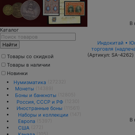
В 
Каталог
Индокитай • Юнь
торговля (надпеч
(Артикул:
SA-4262
)
Товары со скидкой
Товары в наличии
Новинки
(27232)
Нумизматика
(14389)
Монеты
(12805)
Боны и банкноты
(1230)
Россия, СССР и РФ
(11561)
Иностранные боны
(147)
Наборы и коллекции
В 
(5397)
Европа
(272)
США
(105)
Канада