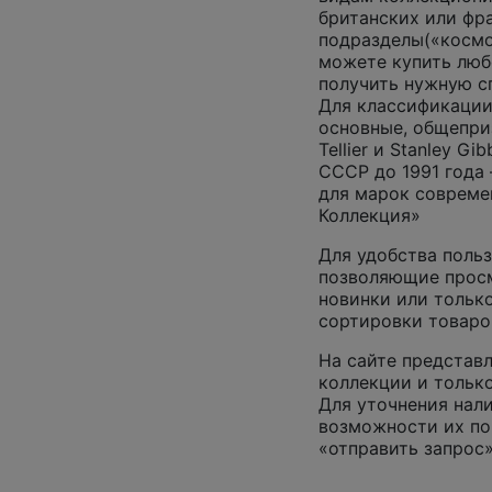
британских или фр
подразделы(«космос
можете купить люб
получить нужную 
Для классификации
основные, общепризн
Tellier и Stanley G
СССР до 1991 года 
для марок совреме
Коллекция»
Для удобства польз
позволяющие просм
новинки или только
сортировки товаро
На сайте представл
коллекции и только
Для уточнения нал
возможности их по
«отправить запрос»