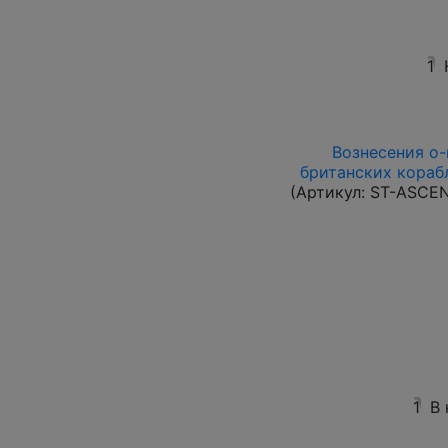
1
Вознесения о-в
британских корабл
(Артикул:
ST-ASCE
1
В