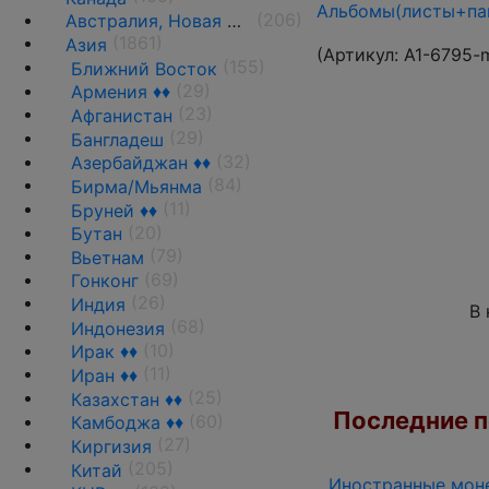
Альбомы(листы+пап
(206)
Австралия, Новая Зеландия и Океания
(1861)
Азия
(Артикул:
A1-6795-
(155)
Ближний Восток
(29)
Армения ♦♦
(23)
Афганистан
(29)
Бангладеш
(32)
Азербайджан ♦♦
(84)
Бирма/Мьянма
(11)
Бруней ♦♦
(20)
Бутан
(79)
Вьетнам
(69)
Гонконг
(26)
Индия
В 
(68)
Индонезия
(10)
Ирак ♦♦
(11)
Иран ♦♦
(25)
Казахстан ♦♦
Последние по
(60)
Камбоджа ♦♦
(27)
Киргизия
(205)
Китай
Иностранные моне