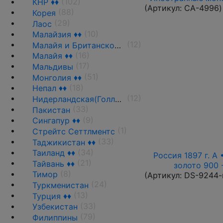
(102)
КНР ♦♦
(Артикул:
CA-4996
)
(88)
Корея
(29)
Лаос
(10)
Малайзия ♦♦
(12)
Малайя и Британское Борнео ♦♦
(16)
Малайя ♦♦
(17)
Мальдивы
(51)
Монголия ♦♦
(18)
Непал ♦♦
(12)
Нидерландская(Голландская) Индия ♦♦
(33)
Пакистан
(9)
Сингапур ♦♦
(1)
Стрейтс Сеттлментс
(33)
Таджикистан ♦♦
(34)
Таиланд ♦♦
Россия 1897 г. А 
(21)
Тайвань ♦♦
золото 900 
(8)
Тимор
(Артикул:
DS-9244-
(24)
Туркменистан
(13)
Турция ♦♦
(33)
Узбекистан
(79)
Филиппины