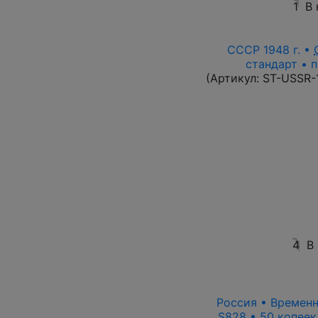
1
В
СССР 1948 г. •
стандарт • п
(Артикул:
ST-USSR-
4
В
Россия • Временн
S828 • 50 копеек