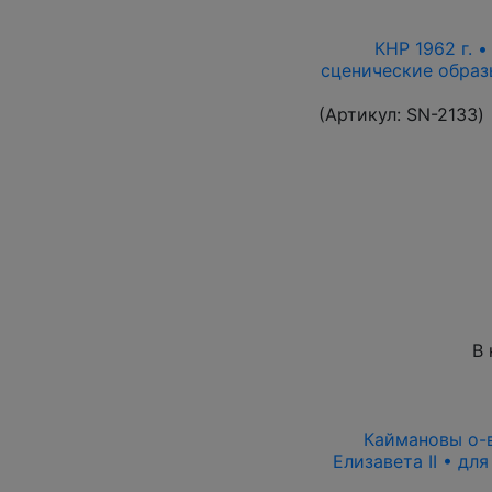
КНР 1962 г. 
сценические образ
(Артикул:
SN-2133
)
В 
Каймановы о-ва
Елизавета II • дл