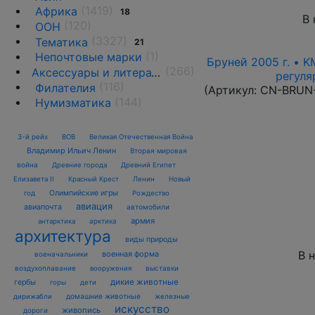
(1419)
Африка
18
В 
(120)
ООН
(3327)
Тематика
21
(1)
Непочтовые марки
Бруней 2005 г. • K
(266)
Аксессуары и литература
регуля
(116)
Филателия
(Артикул:
CN-BRUN
(144)
Нумизматика
3-й рейх
ВОВ
Великая Отечественная Война
Владимир Ильич Ленин
Вторая мировая
война
Древние города
Древний Египет
Елизавета II
Красный Крест
Ленин
Новый
Олимпийские игры
год
Рождество
авиация
авиапочта
автомобили
армия
антарктика
арктика
архитектура
виды природы
В 
военная форма
военачальники
воздухоплавание
выставки
вооружения
дикие животные
гербы
горы
дети
домашние животные
железные
дирижабли
искусство
живопись
дороги