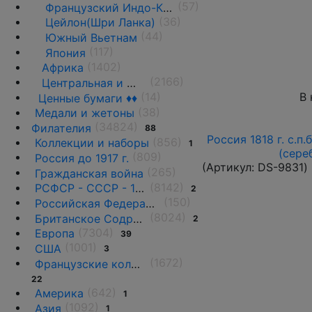
(57)
Французский Индо-Китай
(36)
Цейлон(Шри Ланка)
(44)
Южный Вьетнам
(117)
Япония
(1402)
Африка
(2166)
Центральная и Южная Америка
(14)
В 
Ценные бумаги ♦♦
(38)
Медали и жетоны
(34824)
Филателия
88
Россия 1818 г. с.п.
(856)
Коллекции и наборы
1
(сере
(809)
Россия до 1917 г.
(Артикул:
DS-9831
)
(265)
Гражданская война
(8142)
РСФСР - СССР - 1918 - 1991
2
(150)
Российская Федерация(1992 г.-н.д.)
(8024)
Британское Содружество
2
(7304)
Европа
39
(1001)
США
3
(1672)
Французские колонии и территории
22
(642)
Америка
1
(1092)
Азия
1