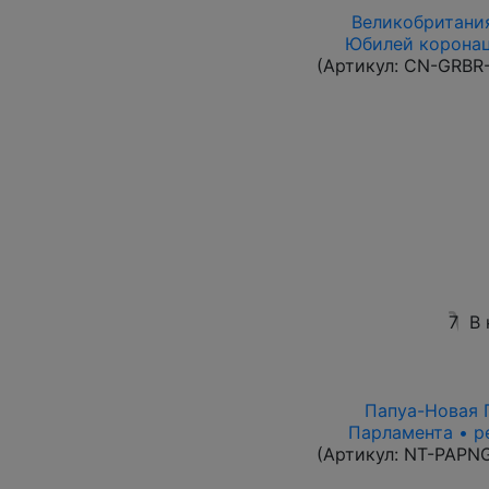
Великобритания
Юбилей коронац
(Артикул:
CN-GRBR-
7
В 
Папуа-Новая Г
Парламента • р
(Артикул:
NT-PAPN