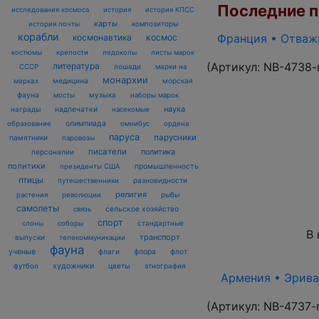
Последние по
исследования космоса
история
история КПСС
карты
композиторы
история почты
корабли
Франция • Отважн
космонавтика
космос
костюмы
крепости
ледоколы
листы марок
(Артикул:
NB-4738-
литература
лошади
марки на
СССР
монархии
марках
медицина
морская
фауна
музыка
мосты
наборы марок
наука
награды
надпечатки
насекомые
олимпиада
образование
омнибус
ордена
паруса
парусники
памятники
паровозы
писатели
политика
персоналии
политики
промышленность
президенты США
птицы
разновидности
путешественники
религия
рыбы
растения
революции
самолеты
сельское хозяйство
связь
спорт
стандартные
слоны
соборы
В 
транспорт
выпуски
телекоммуникации
фауна
ученые
флаги
флора
флот
футбол
художники
цветы
этнография
Армения • Эриван
(Артикул:
NB-4737-