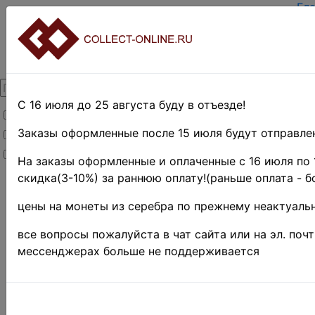
Гл
За
Вх
О 
Ко
До
Оп
С 16 июля до 25 августа буду в отъезде!
Товары со скидкой
Оц
Те
Заказы оформленные после 15 июля будут отправлен
Товары в наличии
По
Новинки
Пр
На заказы оформленные и оплаченные с 16 июля по 
скидка(3-10%) за раннюю оплату!(раньше оплата - б
Главная
»
Нумизматика
цены на монеты из серебра по прежнему неактуальн
»
Боны и
банкноты
»
все вопросы пожалуйста в чат сайта или на эл. поч
Иностранные
мессенджерах больше не поддерживается
боны
»
Азия
»
Лаос
-34%
Лаос 197