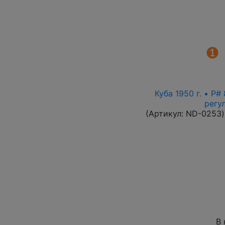
Куба 1950 г. • P
регу
(Артикул:
ND-0253
)
В 