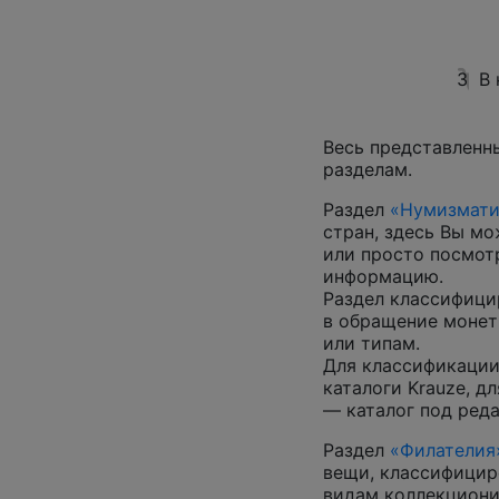
3
В
Весь представленн
разделам.
Раздел
«Нумизмати
стран, здесь Вы м
или просто посмот
информацию.
Раздел классифици
в обращение монеты
или типам.
Для классификации
каталоги Krauze, д
— каталог под ред
Раздел
«Филателия
вещи, классифицир
видам коллекциони