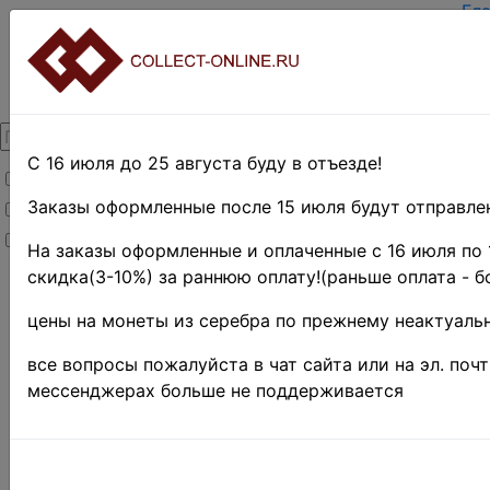
Гл
За
Вх
О 
Ко
До
Оп
С 16 июля до 25 августа буду в отъезде!
Товары со скидкой
Оц
Те
Заказы оформленные после 15 июля будут отправлен
Товары в наличии
По
Новинки
Пр
На заказы оформленные и оплаченные с 16 июля по 
скидка(3-10%) за раннюю оплату!(раньше оплата - б
Главная
»
Нумизматика
цены на монеты из серебра по прежнему неактуальн
»
Монеты
»
Иностранные
все вопросы пожалуйста в чат сайта или на эл. поч
монеты
»
мессенджерах больше не поддерживается
Коллекции и
наборы
»
Монеты
UNC(без
обращения)