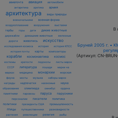
авиация
авиапочта
автомобили
армия
антарктика
арктика
архитектура
виды природы
военная форма
военачальники
воздухоплавание
выставки
вооружения
В 
дикие животные
гербы
горы
дети
домашние животные
железные
дирижабли
искусство
живопись
дороги
Бруней 2005 г. • K
исследования космоса
история
история КПСС
регуля
карты
композиторы
история почты
(Артикул:
CN-BRUN
корабли
космонавтика
космос
костюмы
крепости
ледоколы
листы марок
литература
лошади
марки на
СССР
монархии
марках
медицина
морская
фауна
музыка
мосты
наборы марок
наука
награды
надпечатки
насекомые
олимпиада
образование
омнибус
ордена
паруса
парусники
памятники
паровозы
писатели
политика
персоналии
политики
промышленность
президенты США
птицы
разновидности
путешественники
религия
рыбы
растения
революции
В 