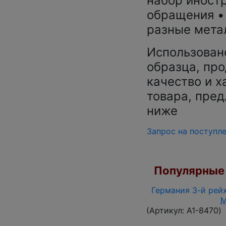
набор иност
обращения •
разные мета
Использован
образца, про
качество и х
товара, пред
ниже
Запрос на поступл
Популярные 
Германия 3-й рейх
(Артикул:
A1-8470
)