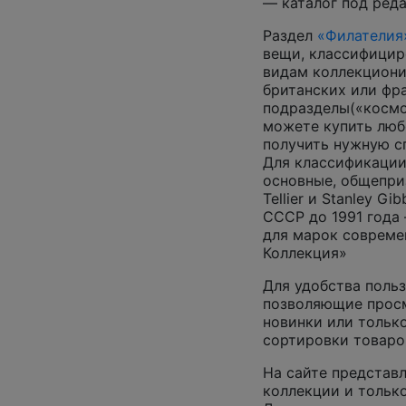
— каталог под ред
Раздел
«Филателия
вещи, классифицир
видам коллекциони
британских или фр
подразделы(«космос
можете купить люб
получить нужную 
Для классификации
основные, общепризн
Tellier и Stanley G
СССР до 1991 года 
для марок совреме
Коллекция»
Для удобства польз
позволяющие просм
новинки или только
сортировки товаро
На сайте представл
коллекции и только