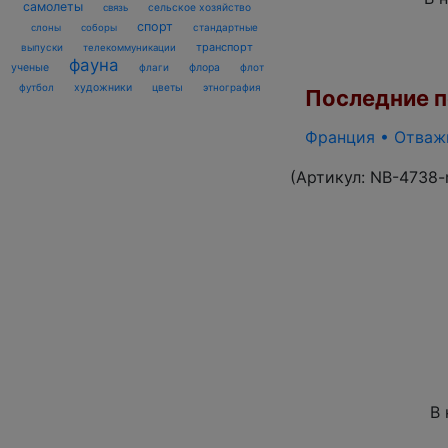
самолеты
сельское хозяйство
связь
спорт
стандартные
слоны
соборы
транспорт
выпуски
телекоммуникации
фауна
ученые
флаги
флора
флот
футбол
художники
цветы
этнография
Последние по
Франция • Отважн
(Артикул:
NB-4738-
В 