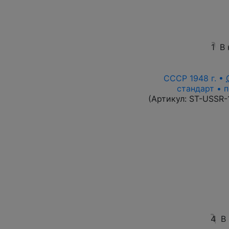
1
В
СССР 1948 г. •
стандарт • п
(Артикул:
ST-USSR-
4
В