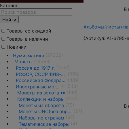
Каталог
В 
Альбомы(листы+пап
Товары со скидкой
(Артикул:
A1-6795-
Товары в наличии
Новинки
(27232)
Нумизматика
(14389)
Монеты
(1737)
Россия до 1917 г.
(568)
РСФСР, СССР 1918-1991 гг.
(489)
Российская Федерация 1991 г.- н.д.
(11543)
Иностранные монеты
(199)
Монеты из золота ♦♦
(202)
Коллекции и наборы
(79)
Монеты из оборота
В 
(27)
Монеты UNC(без обращения)
(87)
Наборы по странам
(4)
Тематические наборы