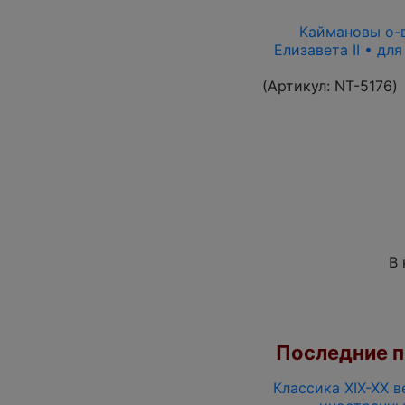
Каймановы о-ва
Елизавета II • дл
(Артикул:
NT-5176
)
В 
Последние по
Классика XIX-XX в