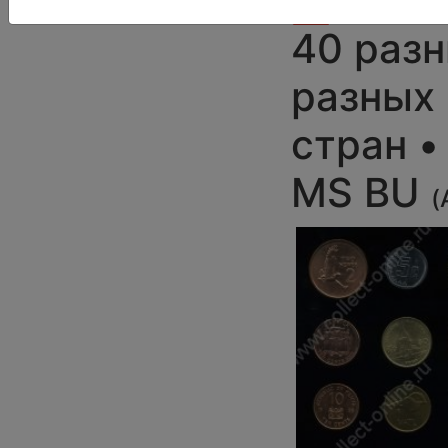
-27%
40 разн
разных
стран •
MS BU
(