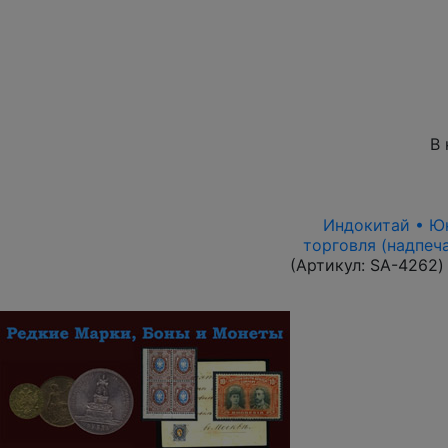
В 
Индокитай • Юнь
торговля (надпеч
(Артикул:
SA-4262
)