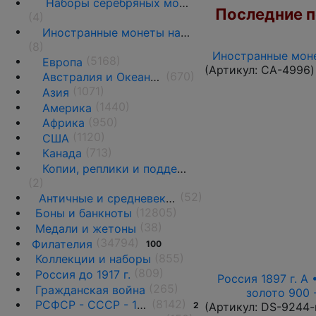
Наборы серебряных монет
Последние по
(4)
Иностранные монеты на вес
(8)
Иностранные моне
(5168)
Европа
(Артикул:
CA-4996
)
(670)
Австралия и Океания
(1071)
Азия
(1440)
Америка
(950)
Африка
(1120)
США
(713)
Канада
Копии, реплики и подделки
(2)
(52)
Античные и средневековые государства
(12805)
Боны и банкноты
(38)
Медали и жетоны
(34794)
Филателия
100
(855)
Коллекции и наборы
(809)
Россия до 1917 г.
Россия 1897 г. А 
(265)
Гражданская война
золото 900 
(8142)
РСФСР - СССР - 1918 - 1991
2
(Артикул:
DS-9244-