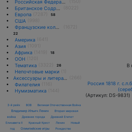
(150)
Российская Федерация(1992 г.-н.д.)
(8022)
Британское Содружество
(7287)
Европа
58
(998)
США
(1672)
Французские колонии и территории
22
(641)
Америка
(1091)
Азия
(1419)
Африка
18
(120)
ООН
(3322)
Тематика
В 
26
(1)
Непочтовые марки
(266)
Аксессуары и литература
Россия 1818 г. с.п.
(116)
Филателия
(сере
(144)
Нумизматика
(Артикул:
DS-9831
)
3-й рейх
ВОВ
Великая Отечественная Война
Владимир Ильич Ленин
Вторая мировая
война
Древние города
Древний Египет
Елизавета II
Красный Крест
Ленин
Новый
Олимпийские игры
год
Рождество