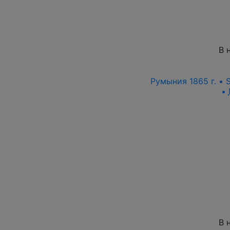
В 
Румыния 1865 г. • S
•
В 