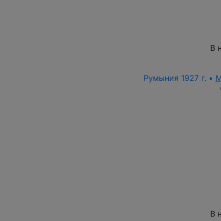
В 
Румыния 1927 г. •
M
В 