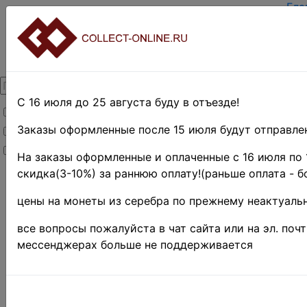
Гла
Зар
Вхо
О п
Кон
Дос
Опл
С 16 июля до 25 августа буду в отъезде!
Товары со скидкой
Оце
Тер
Заказы оформленные после 15 июля будут отправлен
Товары в наличии
Пои
Новинки
Пре
На заказы оформленные и оплаченные с 16 июля по 
скидка(3-10%) за раннюю оплату!(раньше оплата - б
Главная
»
Филателия
»
цены на монеты из серебра по прежнему неактуальн
Европа
»
Румыния
все вопросы пожалуйста в чат сайта или на эл. поч
Поиск в категории 
мессенджерах больше не поддерживается
Поиск в категории