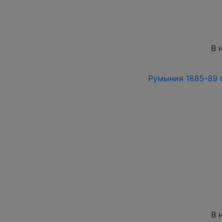
В 
Румыния 1885-89 г
В 