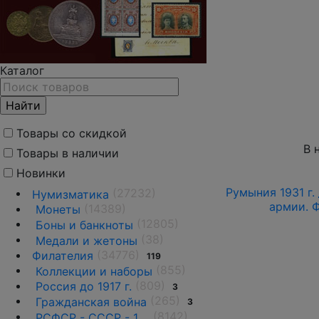
Каталог
Товары со скидкой
В 
Товары в наличии
Новинки
Румыния 1931 г.
(27232)
Нумизматика
армии. 
(14389)
Монеты
(12805)
Боны и банкноты
(38)
Медали и жетоны
(34776)
Филателия
119
(855)
Коллекции и наборы
(809)
Россия до 1917 г.
3
(265)
Гражданская война
3
(8142)
РСФСР - СССР - 1918 - 1991