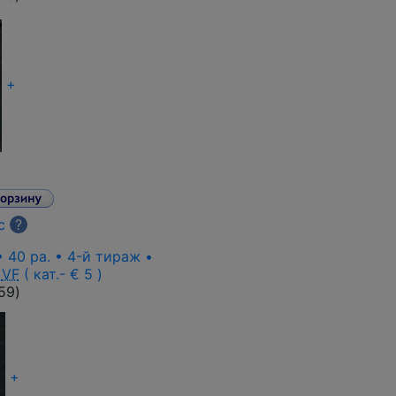
+
с
?
• 40 pa. • 4-й тираж •
VF
( кат.- € 5 )
59
)
+