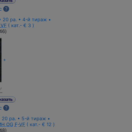
с
?
• 20 pa. • 4-й тираж •
VF
( кат.- € 3 )
46
)
+
с
?
 20 pa. • 5-й тираж •
MH OG
F
-
VF
( кат.- € 12 )
48
)