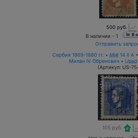
500 руб.
В наличии -
1
Отправить запро
Сербия 1869-1880 гг. •
Mi#
14 II A 
Милан IV Обренович •
Used
(Артикул:
US-75
105 руб.