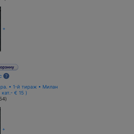
+
с
?
0 pa. • 1-й тираж • Милан
 кат.- € 15 )
54
)
+