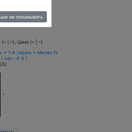
ьше не показывать
 (
|
),
Цена (
|
)
pa. • 1-й тираж • Милан IV
( кат.- € 8 )
55
)
+