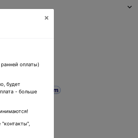
×
Моя корзина
(пусто)
 ранней оплаты)
о, будет
плата - больше
Поиск
ринимаются!
до
 "контакты",
 товара (тестовый