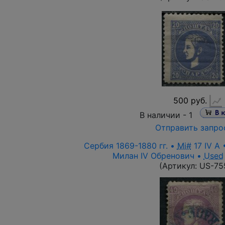
500 руб.
В наличии -
1
Отправить запро
Сербия 1869-1880 гг. •
Mi#
17 IV A 
Милан IV Обренович •
Used
(Артикул:
US-75