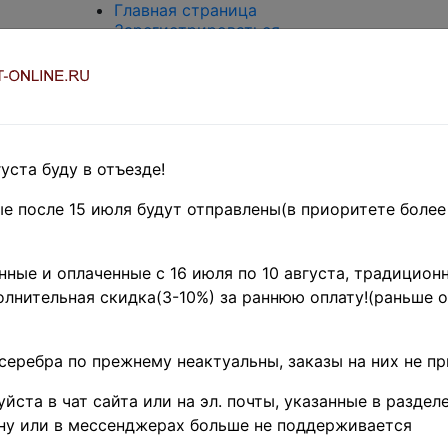
Главная страница
Зарегистрироваться
Вход с паролем
О проекте
Контакты
Доставка и возврат
Оплата
Оценка и покупка
уста буду в отъезде!
Термины и сокращения
Поиск по магазину
е после 15 июля будут отправлены(в приоритете более
Предварительные заказы!
Главная
»
ные и оплаченные с 16 июля по 10 августа, традиционн
Филателия
»
лнительная скидка(3-10%) за раннюю оплату!(раньше о
Европа
»
Сербия ♦♦
Поиск в категории - название товара
серебра по прежнему неактуальны, заказы на них не п
цена от
йста в чат сайта или на эл. почты, указанные в разделе
ну или в мессенджерах больше не поддерживается
Поиск в категории - по изображению