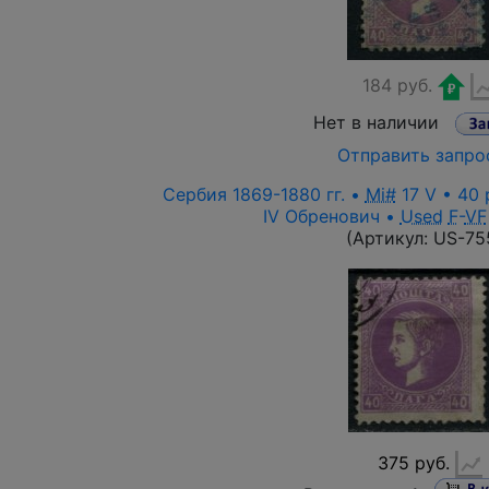
184 руб.
Нет в наличии
Отправить запро
Сербия 1869-1880 гг. •
Mi#
17 V • 40 
IV Обренович •
Used
F
-
VF
(Артикул:
US-75
375 руб.