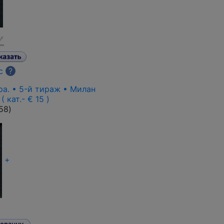
с
?
pa. • 5-й тираж • Милан
( кат.- € 15 )
58
)
+