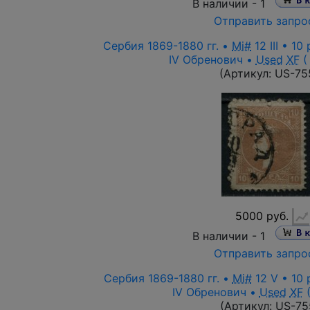
В наличии -
1
Отправить запро
Сербия 1869-1880 гг. •
Mi#
12 III • 1
IV Обренович •
Used
XF
( 
(Артикул:
US-75
5000 руб.
В наличии -
1
Отправить запро
Сербия 1869-1880 гг. •
Mi#
12 V • 10 
IV Обренович •
Used
XF
(
(Артикул:
US-75