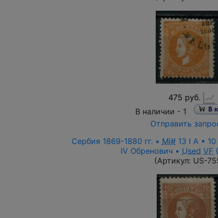
475 руб.
В наличии -
1
Отправить запро
Сербия 1869-1880 гг. •
Mi#
13 I A • 1
IV Обренович •
Used
VF
(
(Артикул:
US-75