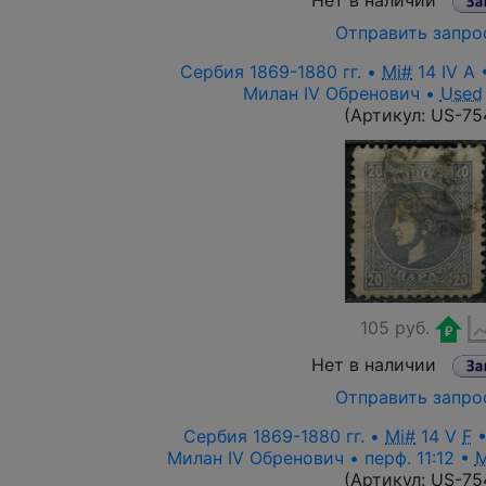
Нет в наличии
Отправить запро
Сербия 1869-1880 гг. •
Mi#
14 IV A 
Милан IV Обренович •
Used
(Артикул:
US-75
105 руб.
Нет в наличии
Отправить запро
Сербия 1869-1880 гг. •
Mi#
14 V
F
•
Милан IV Обренович • перф. 11:12 •
(Артикул:
US-75