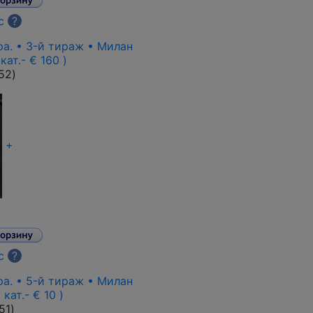
с
?
0 pa. • 3-й тираж • Милан
кат.- € 160 )
52
)
+
с
?
pa. • 5-й тираж • Милан
 кат.- € 10 )
51
)