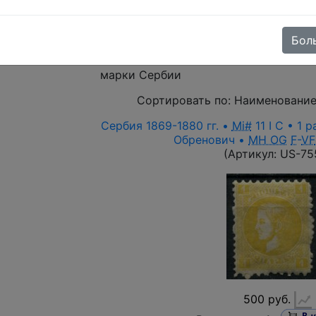
режим)
Выберите файл
Бол
марки Сербии
Сортировать по:
Наименование
Сербия 1869-1880 гг. •
Mi#
11 I C • 1 
Обренович •
MH OG
F
-
VF
(Артикул:
US-75
500 руб.