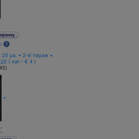
с
?
• 20 pa. • 2-й тираж •
VF
( кат.- € 4 )
45
)
+