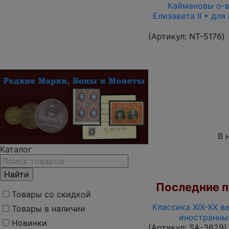
Каймановы о-ва
Елизавета II • дл
(Артикул:
NT-5176
)
В 
Каталог
Последние по
Товары со скидкой
Классика XIX-XX в
Товары в наличии
иностранны
Новинки
(Артикул:
SA-3629
)