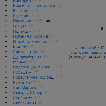
(103)
Болгария
(33)
Босния и Герцеговина
(173)
Ватикан
(203)
Венгрия
(1525)
Германия
49
(78)
Греция
В 
(86)
Ирландия
(256)
Испания и колонии
(679)
Италия и колонии
(3)
Крит ♦♦
Индокитай • Юнь
(80)
Лихтенштейн
торговля (надпеча
(98)
Люкс
ембург ♦♦
(Артикул:
SA-4262
)
(261)
Монако
(150)
Нидерланды и колонии
(95)
Польша •
(196)
Португалия и колонии
(170)
Румыния
(78)
Сан-Марино
(3)
Северный Кипр
(16)
Сербия ♦♦
(6)
Словакия ♦♦