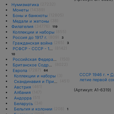
(27232)
Нумизматика
(14389)
Монеты
(12805)
Боны и банкноты
(38)
Медали и жетоны
(34776)
Филателия
119
(855)
Коллекции и наборы
(809)
Россия до 1917 г.
3
(265)
Гражданская война
3
(8142)
РСФСР - СССР - 1918 - 1991
10
(150)
Российская Федерация(1992 г.-н.д.)
(8022)
Британское Содружество
(7287)
Европа
64
СССР 1946 г. •
С
(3)
Коллекции и наборы
летие первой со
(451)
Скандинавия и Прибалтика
(461)
Австрия
(Артикул:
A1-6319
)
(147)
Албания
(51)
Андорра
(34)
Беларусь
(208)
Бельгия и колонии
1