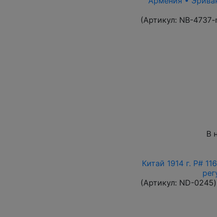
Армения • Эриван 
(Артикул:
NB-4737-
В 
Китай 1914 г. P# 1
рег
(Артикул:
ND-0245
)