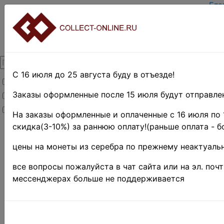
Гла
Зар
Вхо
О п
Кон
Дос
Опл
С 16 июля до 25 августа буду в отъезде!
Товары со скидкой
Оце
Тер
Заказы оформленные после 15 июля будут отправлен
Товары в наличии
Пои
Новинки
Пре
На заказы оформленные и оплаченные с 16 июля по 
скидка(3-10%) за раннюю оплату!(раньше оплата - б
Главная
»
Филателия
»
цены на монеты из серебра по прежнему неактуальн
Европа
»
Украина
все вопросы пожалуйста в чат сайта или на эл. поч
Поиск в категории 
мессенджерах больше не поддерживается
Поиск в категории