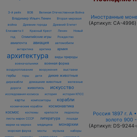
3-й рейх
ВОВ
Великая Отечественная Война
Иностранные монет
Владимир Ильич Ленин
Вторая мировая
(Артикул:
CA-4996
)
война
Древние города
Древний Египет
Елизавета II
Красный Крест
Ленин
Новый
Олимпийские игры
год
Рождество
авиация
авиапочта
автомобили
армия
антарктика
арктика
архитектура
виды природы
военная форма
военачальники
воздухоплавание
выставки
вооружения
дикие животные
гербы
горы
дети
домашние животные
железные
дирижабли
искусство
живопись
дороги
исследования космоса
история
история КПСС
корабли
карты
композиторы
космонавтика
космические корабли
космос
Россия 1897 г. А •
костюмы
крепости
ледоколы
литература
золото 900 -
лошади
листы марок СССР
монархии
(Артикул:
DS-9244-
марки на марках
медицина
морская фауна
музыка
мосты
наборы
награды
надпечатки
марок
насекомые