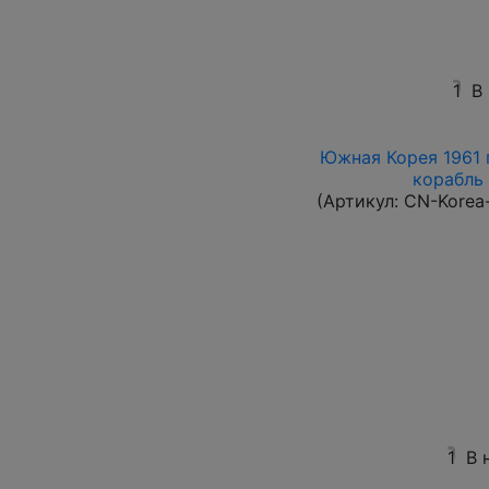
1
В
Южная Корея 1961 г
корабль 
(Артикул:
CN-Korea
1
В 