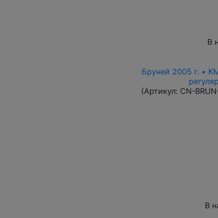
В 
Бруней 2005 г. • K
регуля
(Артикул:
CN-BRUN
В н