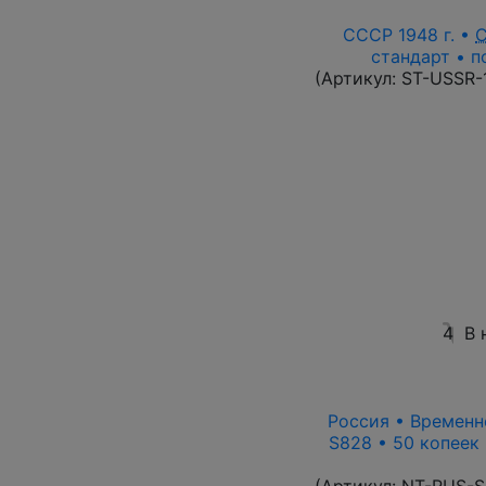
СССР 1948 г. •
стандарт • п
(Артикул:
ST-USSR-
4
В 
Россия • Временно
S828 • 50 копеек