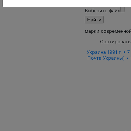
режим)
Выберите файл
марки современно
Сортировать
Украина 1991 г. • 
Почта Украины) • 