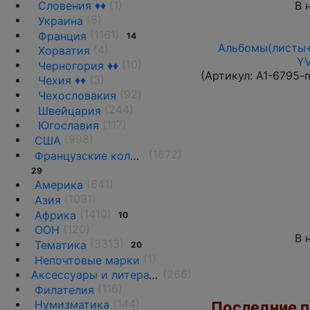
(1)
В 
Словения ♦♦
(8)
Украина
(1161)
Франция
14
Альбомы(листы+
(4)
Хорватия
YV
(10)
Черногория ♦♦
(Артикул:
A1-6795-
(3)
Чехия ♦♦
(92)
Чехословакия
(244)
Швейцария
(117)
Югославия
(998)
США
(1672)
Французские колонии и территории
29
(641)
Америка
(1091)
Азия
(1410)
Африка
10
(120)
ООН
В 
(3313)
Тематика
20
(1)
Непочтовые марки
(266)
Аксессуары и литература
(116)
Филателия
(144)
Нумизматика
Последние по