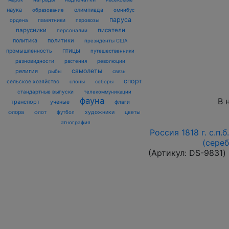
наука
олимпиада
образование
омнибус
паруса
памятники
ордена
паровозы
парусники
писатели
персоналии
политика
политики
президенты США
птицы
промышленность
путешественники
разновидности
растения
революции
самолеты
религия
рыбы
связь
спорт
сельское хозяйство
слоны
соборы
стандартные выпуски
телекоммуникации
фауна
В 
транспорт
ученые
флаги
флора
флот
футбол
художники
цветы
этнография
Россия 1818 г. с.п.
(сере
(Артикул:
DS-9831
)