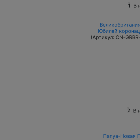
1
В 
Великобритания 
Юбилей коронаци
(Артикул:
CN-GRBR-
7
В 
Папуа-Новая Гв