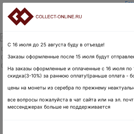
Гла
Зар
Вхо
О п
Кон
Дос
Опл
С 16 июля до 25 августа буду в отъезде!
Товары со скидкой
Оце
Тер
Заказы оформленные после 15 июля будут отправлен
Товары в наличии
Пои
Новинки
Пре
На заказы оформленные и оплаченные с 16 июля по 
скидка(3-10%) за раннюю оплату!(раньше оплата - б
Главная
»
Филателия
»
цены на монеты из серебра по прежнему неактуальн
Европа
»
Швейцария
все вопросы пожалуйста в чат сайта или на эл. поч
Поиск в категории 
мессенджерах больше не поддерживается
Поиск в категории