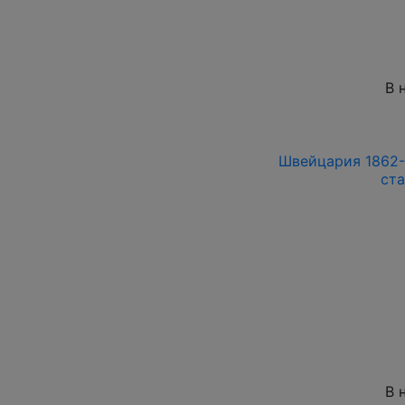
В 
Швейцария 1862-1
ст
В 