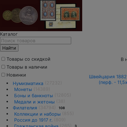
Каталог
Товары со скидкой
В 
Товары в наличии
Новинки
Швейцария 1882-
(перф. - 11,
(27232)
Нумизматика
(14389)
Монеты
(12805)
Боны и банкноты
(38)
Медали и жетоны
(34794)
Филателия
108
(855)
Коллекции и наборы
(809)
Россия до 1917 г.
(265)
Гражданская война
3