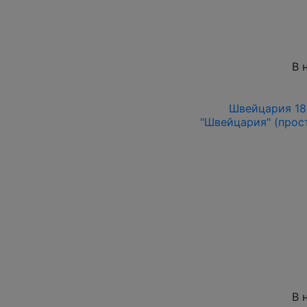
В 
Швейцария 186
"Швейцария" (прост
В 