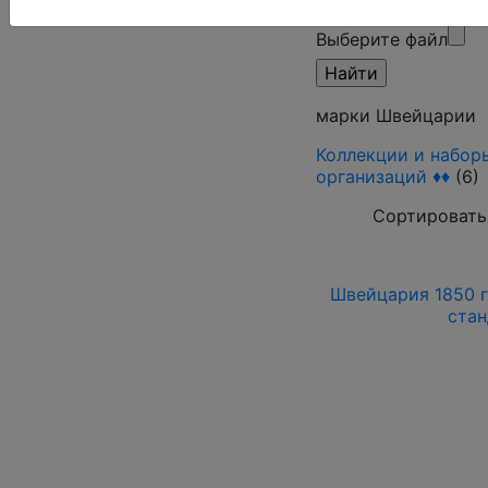
режим)
Выберите файл
марки Швейцарии
Коллекции и набор
организаций ♦♦
(6)
Сортировать
Швейцария 1850 г
стан