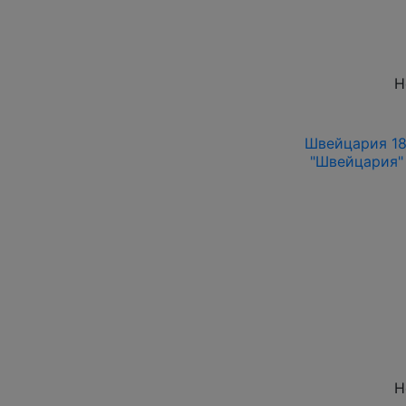
Н
Швейцария 186
"Швейцария" 
Н