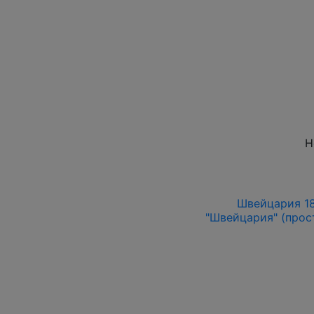
Н
Швейцария 18
"Швейцария" (прост