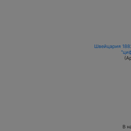
Швейцария 1882
"ци
(А
В н