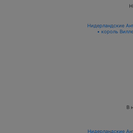
Н
Нидерландские Анти
• король Вилле
В 
Нидерландские Ант