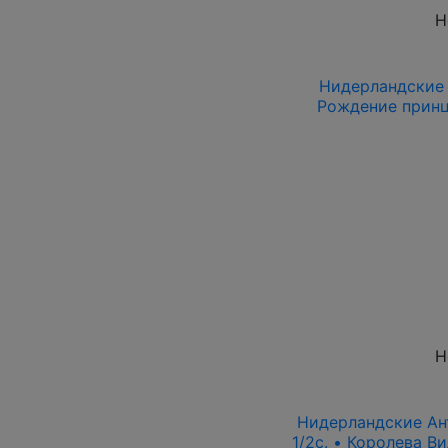
Н
Нидерландские А
Рождение принц
Н
Нидерландские Ант
1/2c. • Королева В