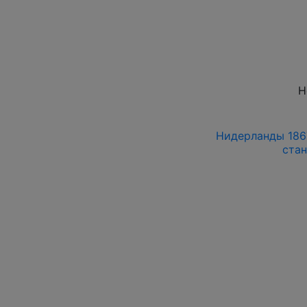
Н
Нидерланды 1867
ста