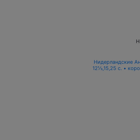
Н
Нидерландские Ант
12⅓,15,25 c. • ко