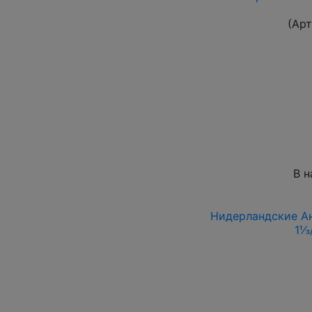
(Ар
В н
Нидерландские Ант
1⅓/