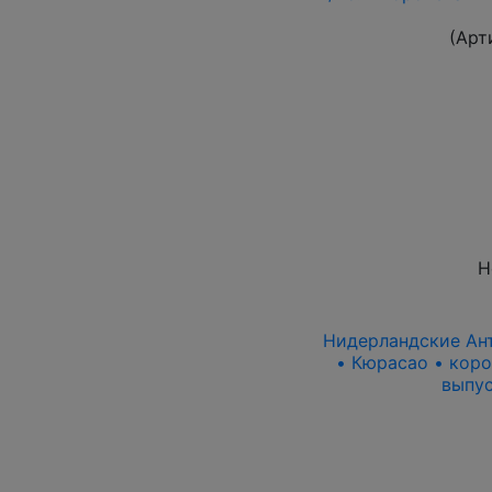
(Арт
Н
Нидерландские Ант
• Кюрасао • кор
выпус