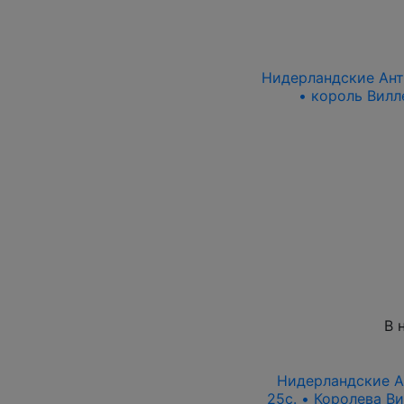
Нидерландские Анти
• король Вилле
В 
Нидерландские Ан
25c. • Королева В