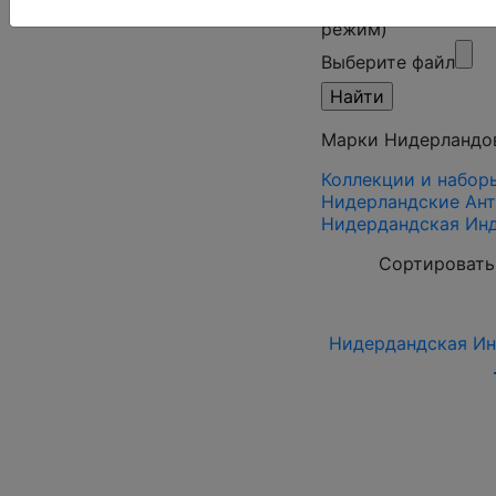
Поиск в категории
режим)
Выберите файл
Марки Нидерландо
Коллекции и набор
Нидерландские Ант
Нидердандская Инд
Сортировать
Нидердандская Индия