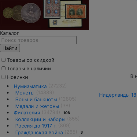
Каталог
Товары со скидкой
Товары в наличии
В 
Новинки
(27232)
Нумизматика
(14389)
Монеты
Нидерланды 186
(12805)
Боны и банкноты
(38)
Медали и жетоны
(34794)
Филателия
108
(855)
Коллекции и наборы
(809)
Россия до 1917 г.
(265)
Гражданская война
3