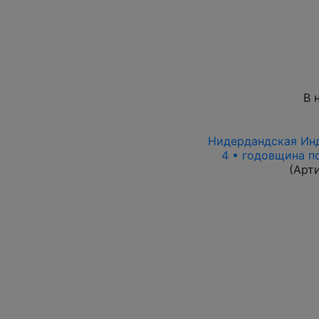
В 
Нидердандская Инди
4 • годовщина п
(Арт