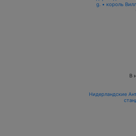
g. • король Вилл
В 
Нидерландские Антил
стан