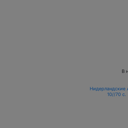
В 
Нидерландские А
10//70 c