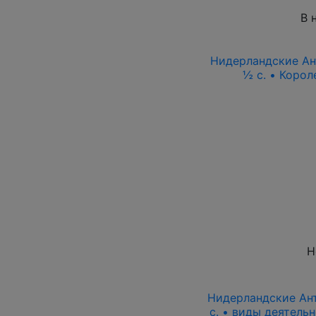
В 
Нидерландские Ант
½ c. • Коро
Н
Нидерландские Ант
c. • виды деятель