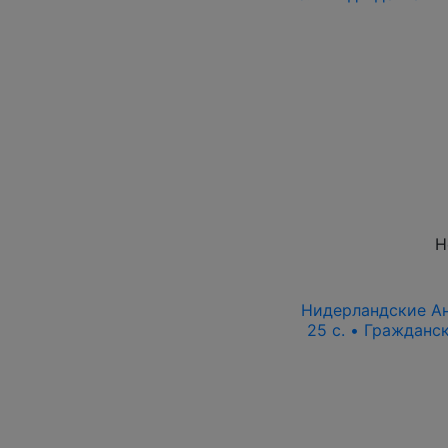
Н
Нидерландские Ан
25 c. • Гражданс