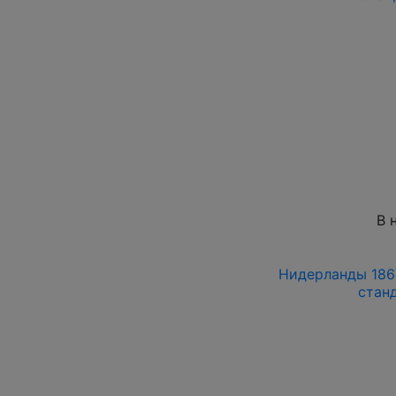
В 
Нидерланды 1867
стан