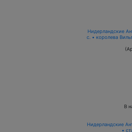
Нидерландские Ант
c. • королева Вил
(А
В н
Нидерландские Антил
• ст