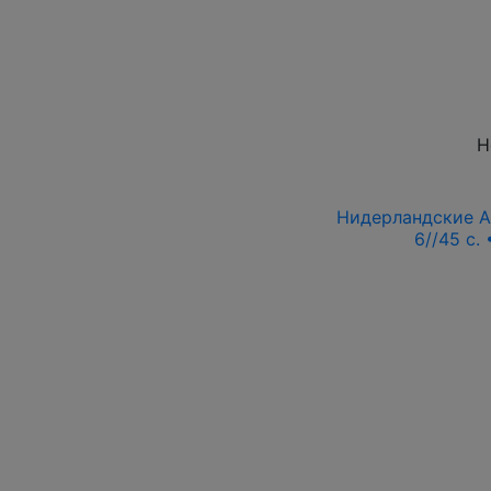
Н
Нидерландские Ан
6//45 c.