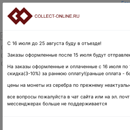
Гла
Зар
Вхо
О п
Кон
Дос
Опл
С 16 июля до 25 августа буду в отъезде!
Товары со скидкой
Оце
Тер
Заказы оформленные после 15 июля будут отправлен
Товары в наличии
Пои
Новинки
Пре
На заказы оформленные и оплаченные с 16 июля по 
скидка(3-10%) за раннюю оплату!(раньше оплата - б
Главная
»
Филателия
»
цены на монеты из серебра по прежнему неактуальн
Европа
»
Нидерланды
все вопросы пожалуйста в чат сайта или на эл. поч
и колонии
мессенджерах больше не поддерживается
Поиск в категории 