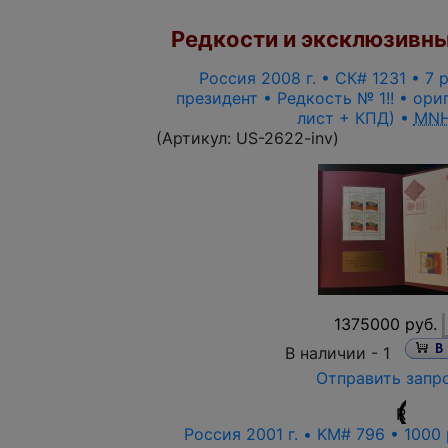
Редкости и эксклюзивны
Россия 2008 г. • СК# 1231 • 7 
президент • Редкость № 1!! • ори
лист + КПД) •
MNH
(Артикул:
US-2622-inv
)
1375000 руб.
В наличии -
1
Отправить запр
R
Россия 2001 г. • KM# 796 • 1000 