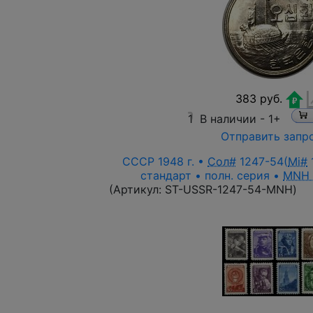
383 руб.
1
В наличии -
1+
Отправить запр
СССР 1948 г. •
Сол#
1247-54(
Mi#
1
стандарт • полн. серия •
MNH
(Артикул:
ST-USSR-1247-54-MNH
)