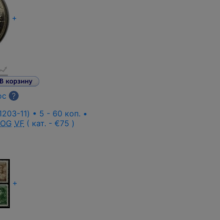
+
ос
?
203-11) • 5 - 60 коп. •
 OG
VF
( кат. - €75 )
+