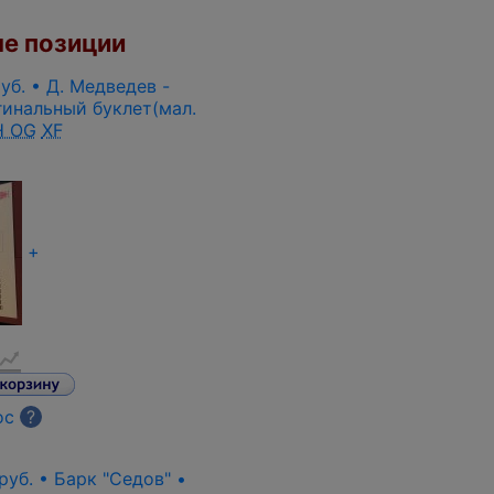
е позиции
руб. • Д. Медведев -
гинальный буклет(мал.
 OG
XF
+
ос
?
руб. • Барк "Седов" •