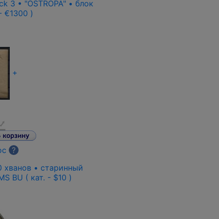
ck 3 • "OSTROPA" • блок
 - €1300 )
+
ос
?
0 хванов • старинный
S BU ( кат. - $10 )