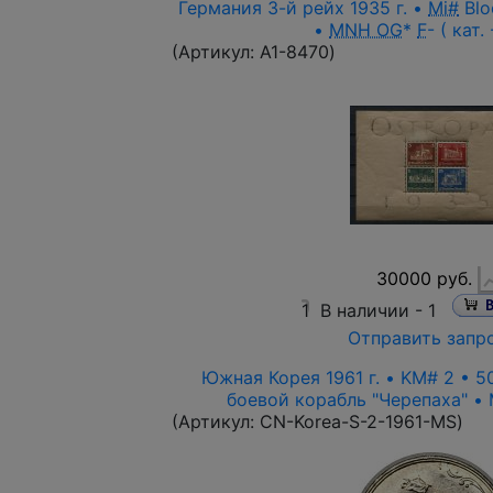
Германия 3-й рейх 1935 г. •
Mi#
Blo
•
MNH OG
*
F
- ( кат.
(Артикул:
A1-8470
)
30000 руб.
1
В наличии -
1
Отправить запр
Южная Корея 1961 г. • KM# 2 • 5
боевой корабль "Черепаха" • M
(Артикул:
CN-Korea-S-2-1961-MS
)