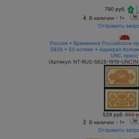
790 руб.
4
В наличии -
1+
Отправить запр
-19%
Россия • Временное Российское пра
S828 • 50 копеек • Адмирал Колча
UNC пресс
(Артикул:
NT-RUS-S828-1919-UNC(N
529 руб.
650 р
2
В наличии -
1+
Отправить запр