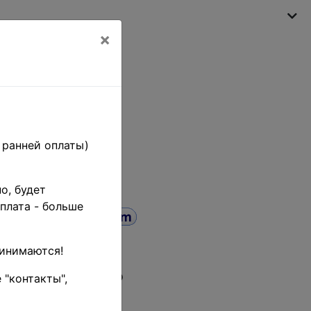
×
Моя корзина
(пусто)
 ранней оплаты)
о, будет
плата - больше
ринимаются!
859 гг. •
 "контакты",
 •