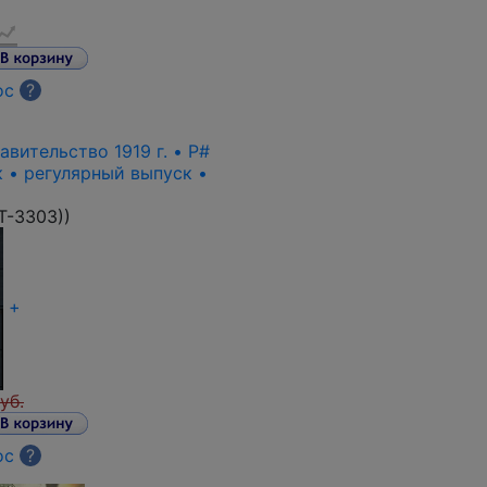
ос
?
вительство 1919 г. • P#
к • регулярный выпуск •
T-3303)
)
+
уб.
ос
?