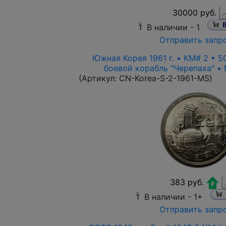
30000 руб.
1
В наличии -
1
Отправить запр
Южная Корея 1961 г. • KM# 2 • 5
боевой корабль "Черепаха" • M
(Артикул:
CN-Korea-S-2-1961-MS
)
383 руб.
1
В наличии -
1+
Отправить запр