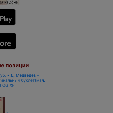
е позиции
руб. • Д. Медведев -
гинальный буклет(мал.
 OG
XF