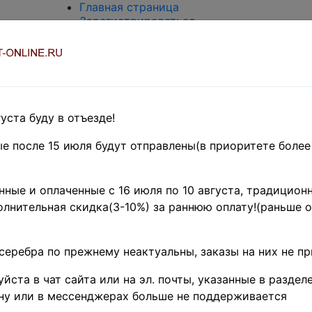
Главная страница
Зарегистрироваться
Вход с паролем
О проекте
Контакты
Доставка и возврат
Оплата
Оценка и покупка
уста буду в отъезде!
Термины и сокращения
Поиск по магазину
е после 15 июля будут отправлены(в приоритете более
Предварительные заказы!
Главная
»
ные и оплаченные с 16 июля по 10 августа, традиционн
Филателия
лнительная скидка(3-10%) за раннюю оплату!(раньше о
»
Европа
»
Австрия
»
Газетные
серебра по прежнему неактуальны, заказы на них не п
марки
Австрия 1858-1
йста в чат сайта или на эл. почты, указанные в разделе
ну или в мессенджерах больше не поддерживается
Mi# ZM2-3 • 1 и