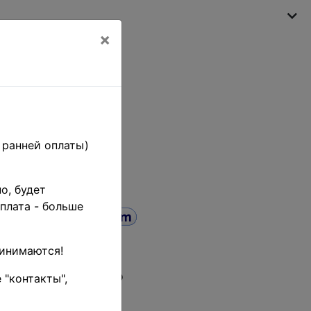
×
Моя корзина
(пусто)
 ранней оплаты)
о, будет
плата - больше
ринимаются!
859 гг. •
 "контакты",
 2 kr. •