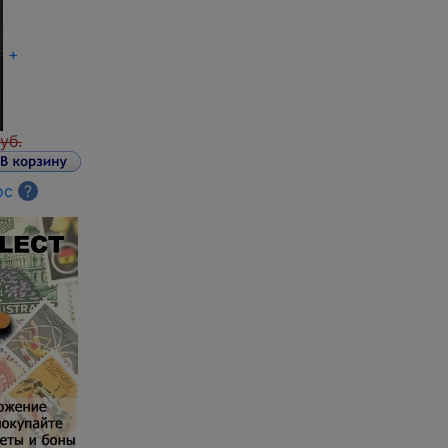
+
уб.
ос
?