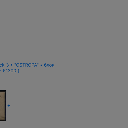
ck 3 • "OSTROPA" • блок
 - €1300 )
+