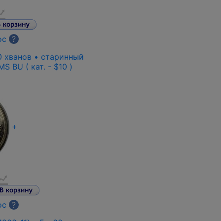
ос
?
0 хванов • старинный
S BU ( кат. - $10 )
+
ос
?