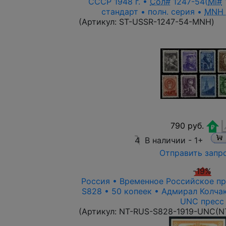
СССР 1948 г. •
Сол#
1247-54(
Mi#
1
стандарт • полн. серия •
MNH
(Артикул:
ST-USSR-1247-54-MNH
)
790 руб.
4
В наличии -
1+
Отправить запр
-19%
Россия • Временное Российское пра
S828 • 50 копеек • Адмирал Колча
UNC пресс
(Артикул:
NT-RUS-S828-1919-UNC(N