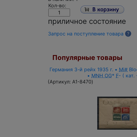
Кол-во:
приличное состояние
Запрос на поступление товара
?
Популярные товары
Германия 3-й рейх 1935 г. •
Mi#
Blo
•
MNH OG
*
F
- ( кат.
(Артикул:
A1-8470
)