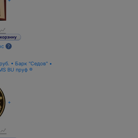
+
ос
?
руб. • Барк "Седов" •
 MS BU пруф ®
+