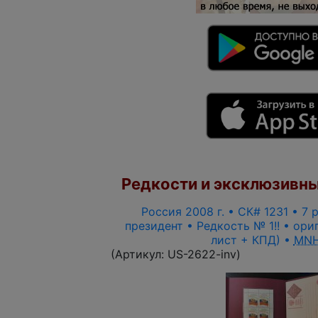
Редкости и эксклюзивны
Россия 2008 г. • СК# 1231 • 7 
президент • Редкость № 1!! • ори
лист + КПД) •
MNH
(Артикул:
US-2622-inv
)