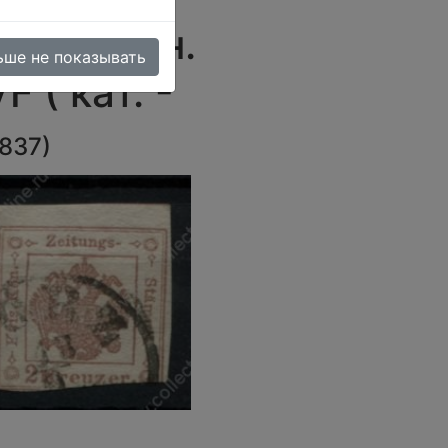
ск • полн.
ьше не показывать
 ( кат. -
837
)