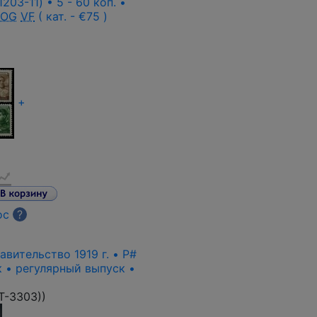
203-11) • 5 - 60 коп. •
 OG
VF
( кат. - €75 )
+
ос
?
вительство 1919 г. • P#
к • регулярный выпуск •
T-3303)
)